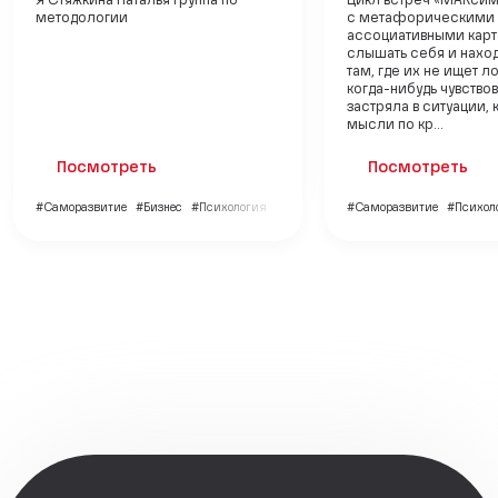
Я Стяжкина Наталья группа по
Цикл встреч «МАКси
методологии
с метафорическими
ассоциативными карт
слышать себя и нахо
там, где их не ищет л
когда-нибудь чувствов
застряла в ситуации, 
мысли по кр...
Посмотреть
Посмотреть
#Саморазвитие
#Бизнес
#Психология
#Саморазвитие
#Психол