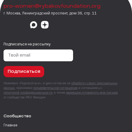
pro-women@rybakovfoundation.org
г. Москва, Ленинградский проспект, дом 36, стр. 11
Подписаться на рассылку
Подписаться
Нажимая «Подписаться», я даю согласие на
обработку своих персональных
данных
, принимаю
пользовательское соглашение
и соглашаюсь с
политикой конфиденциальности
, а также
разрешаю отправлять мне письма
от сообщества PRO Женщин.
Сообщество
Главная