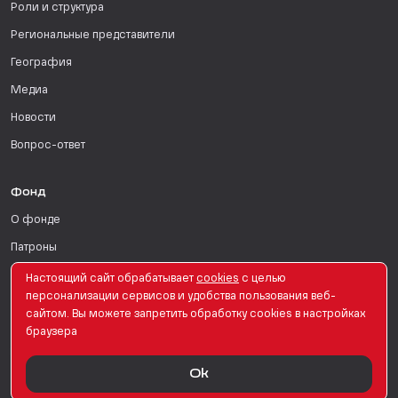
Роли и структура
Региональные представители
География
Медиа
Новости
Вопрос-ответ
Фонд
О фонде
Патроны
Поддержать
Настоящий сайт обрабатывает
сookies
с целью
персонализации сервисов и удобства пользования веб-
Для СМИ
сайтом. Вы можете запретить обработку сookies в настройках
браузера
English Version
Ok
© PRO Женщин. Все права защищены. 2026