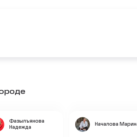
городе
Фазылъянова
Началова Марин
Надежда