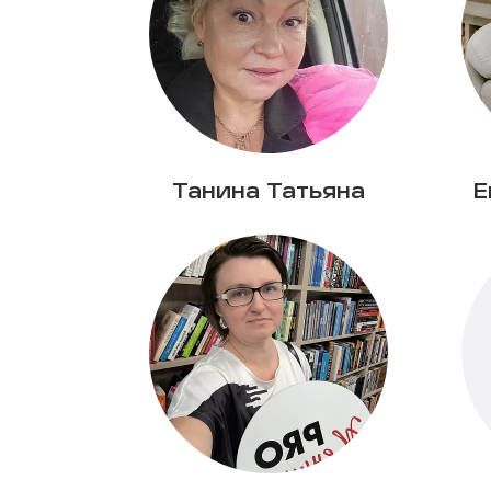
Танина Татьяна
Е