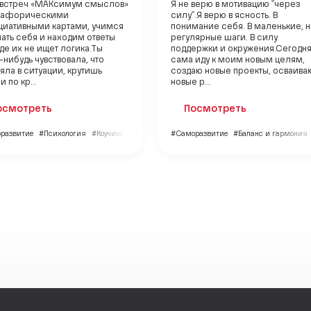
 встреч «МАКсимум смыслов»
Я не верю в мотивацию "через
тафорическими
силу".Я верю в ясность. В
циативными картами, учимся
понимание себя. В маленькие, 
ать себя и находим ответы
регулярные шаги. В силу
где их не ищет логика.Ты
поддержки и окружения.Сегодня
-нибудь чувствовала, что
сама иду к моим новым целям,
яла в ситуации, крутишь
создаю новые проекты, осваива
 по кр...
новые р...
осмотреть
Посмотреть
развитие
#Психология
#Коучинг
#Саморазвитие
#Баланс и гармония