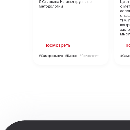
Я Стяжкина Наталья группа по
Цикл
методологии
с ме
ассо
слыш
там, 
когда
застр
мысли
Посмотреть
П
#Саморазвитие
#Бизнес
#Психология
#Само