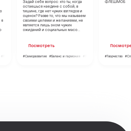
Задай себе вопрос: кто ты, когда
ФЛЕШМОБ
остаешься наедине с собой, в
но
тишине, где нет чужих взглядов и
оценок? Разве то, что мы называем
 я
своими целями и желаниями, не
является лишь эхом чужих
ю
ожиданий и социальных масо...
Посмотреть
Посмотр
#Путешествия
#Саморазвитие
#Баланс и гармония
#Психология
#Творчество
#Сп