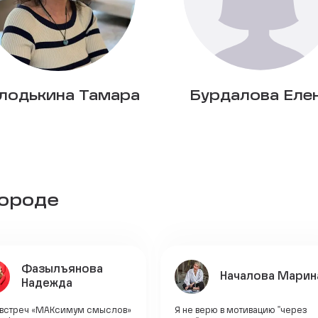
лодькина Тамара
Бурдалова Еле
городе
Фазылъянова
Началова Марин
Надежда
 встреч «МАКсимум смыслов»
Я не верю в мотивацию "через