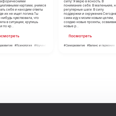
тафорическими
силу".Я верю в ясность. В
циативными картами, учимся
понимание себя. В маленькие, 
ать себя и находим ответы
регулярные шаги. В силу
где их не ищет логика.Ты
поддержки и окружения.Сегодня
-нибудь чувствовала, что
сама иду к моим новым целям,
яла в ситуации, крутишь
создаю новые проекты, осваива
 по кр...
новые р...
осмотреть
Посмотреть
развитие
#Психология
#Коучинг
#Саморазвитие
#Баланс и гармония