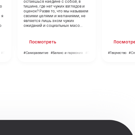
остаешься наедине с собой, в
но
тишине, где нет чужих взглядов и
оценок? Разве то, что мы называем
 я
своими целями и желаниями, не
является лишь эхом чужих
ю
ожиданий и социальных масо...
Посмотреть
Посмотр
#Путешествия
#Саморазвитие
#Баланс и гармония
#Психология
#Творчество
#Сп