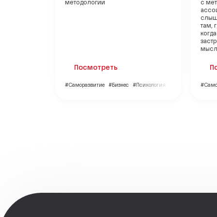
методологии
с ме
ассо
слыш
там, 
когда
застр
мысли
Посмотреть
П
#Саморазвитие
#Бизнес
#Психология
#Само