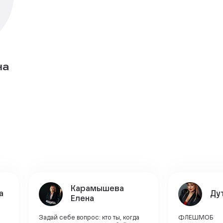
на
Карамышева
а
Ду
Елена
Задай себе вопрос: кто ты, когда
ФЛЕШМОБ