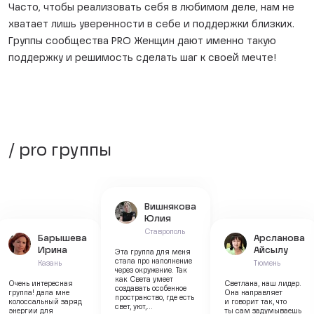
Часто, чтобы реализовать себя в любимом деле, нам не
хватает лишь уверенности в себе и поддержки близких.
Группы сообщества PRO Женщин дают именно такую
поддержку и решимость сделать шаг к своей мечте!
/ pro группы
Вишнякова
Юлия
Ставрополь
Барышева
Арсланова
Ирина
Айсылу
Эта группа для меня
стала про наполнение
Казань
Тюмень
через окружение. Так
как Света умеет
Очень интересная
Светлана, наш лидер.
создавать особенное
группа! дала мне
Она направляет
пространство, где есть
колоссальный заряд
и говорит так, что
свет, уют,
энергии для
ты сам задумываешь