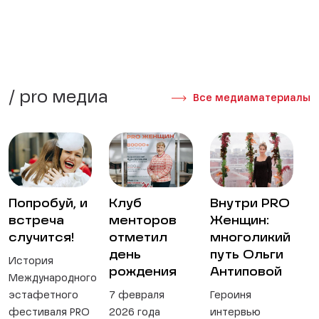
/ pro медиа
Все медиаматериалы
Попробуй, и
Клуб
Внутри PRO
встреча
менторов
Женщин:
случится!
отметил
многоликий
день
путь Ольги
История
рождения
Антиповой
Международного
эстафетного
7 февраля
Героиня
фестиваля PRO
2026 года
интервью