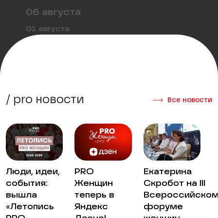
06 августа
01 августа
01 августа
/ pro новости
Все новости
Люди, идеи,
PRO
Екатерина
события:
Женщин
Скробот на III
вышла
теперь в
Всероссийско
«Летопись
Яндекс
форуме