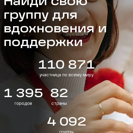
Найди свою
группу для
вдохновения и
поддержки
110 871
участница по всему миру
1 395
82
городов
страны
4 092
группы