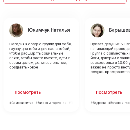
Юхимчук Наталья
Барышев
Сегодня я создаю группу для себя,
Привет, девушки! Я Ев
группу для тебя и для нас с тобой,
начинающий преподав
чтобы расширять социальные
Группа о совместных 
связи, чтобы расти вместе, идти к
йоги, доверии и заня
своим целям, делиться опытом,
воскресенье в 10.00 
создавать новое
важно не просто вести
создать пространство, 
Посмотреть
Посмотреть
#Саморазвитие
#Баланс и гармония
#Личный бренд
#Здоровье
#Баланс и га