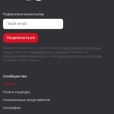
Подписаться на рассылку
Подписаться
Нажимая «Подписаться», я даю согласие на
обработку своих персональных
данных
, принимаю
пользовательское соглашение
и соглашаюсь с
политикой конфиденциальности
, а также
разрешаю отправлять мне письма
от сообщества PRO Женщин.
Сообщество
Главная
Роли и структура
Региональные представители
География