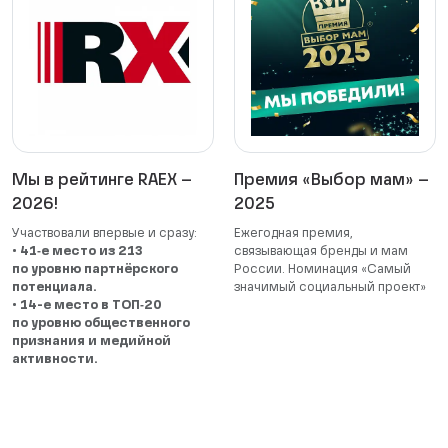
Мы в рейтинге RAEX –
Премия «Выбор мам» –
2026!
2025
Участвовали впервые и сразу:
Ежегодная премия,
•
41‑е место из 213
связывающая бренды и мам
по уровню партнёрского
России. Номинация «Самый
потенциала.
значимый социальный проект»
•
14-е место в ТОП‑20
по уровню общественного
признания и медийной
активности.
Мы на верном пути!