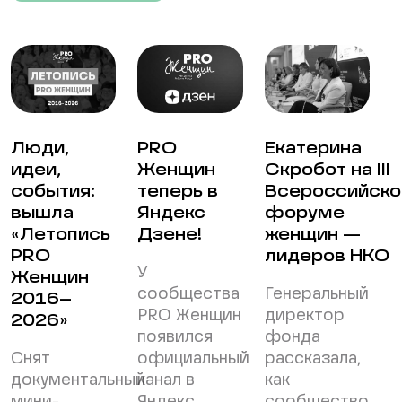
Люди,
PRO
Екатерина
идеи,
Женщин
Скробот на III
события:
теперь в
Всероссийск
вышла
Яндекс
форуме
«Летопись
Дзене!
женщин —
PRO
лидеров НКО
У
Женщин
сообщества
Генеральный
2016–
PRO Женщин
директор
2026»
появился
фонда
Снят
официальный
рассказала,
документальный
канал в
как