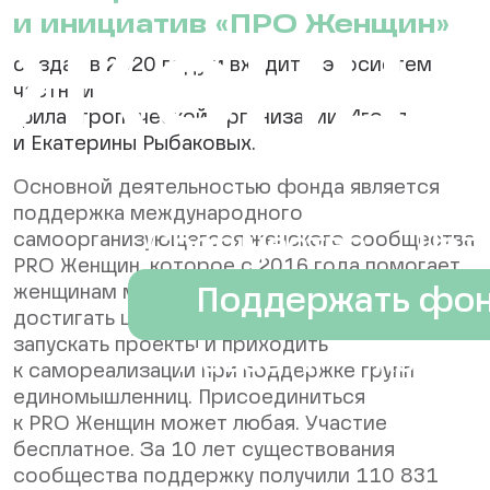
и инициатив «ПРО Женщин»
Женщ
создан в 2020 году и входит в экосистему
частной
филантропической организации Игоря
и Екатерины Рыбаковых.
Основной деятельностью фонда является
поддержка международного
Сообщество
Пат
самоорганизующегося женского сообщества
PRO Женщин, которое с 2016 года помогает
женщинам менять к лучшему свою жизнь:
Поддержать фо
достигать целей, реализовывать мечты,
запускать проекты и приходить
Новости
Конта
к самореализации при поддержке групп
единомышленниц. Присоединиться
к PRO Женщин может любая. Участие
бесплатное. За 10 лет существования
сообщества поддержку получили 110 831