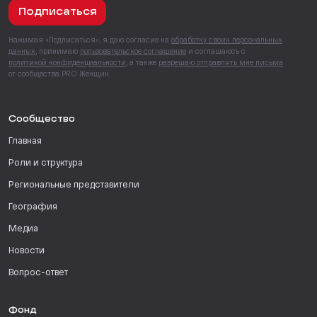
Подписаться
Нажимая «Подписаться», я даю согласие на
обработку своих персональных
данных
, принимаю
пользовательское соглашение
и соглашаюсь с
политикой конфиденциальности
, а также
разрешаю отправлять мне письма
от сообщества PRO Женщин.
Сообщество
Главная
Роли и структура
Региональные представители
География
Медиа
Новости
Вопрос-ответ
Фонд