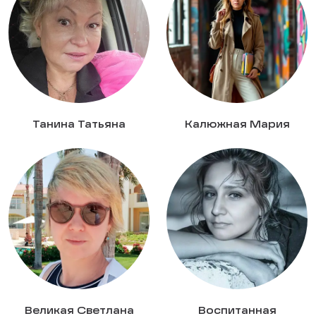
Танина Татьяна
Калюжная Мария
Великая Светлана
Воспитанная