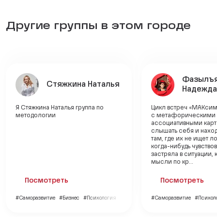
Другие группы в этом городе
Фазылъ
Стяжкина Наталья
Надежда
Я Стяжкина Наталья группа по
Цикл встреч «МАКси
методологии
с метафорическими
ассоциативными карт
слышать себя и нахо
там, где их не ищет л
когда-нибудь чувствов
застряла в ситуации, 
мысли по кр...
Посмотреть
Посмотреть
#Саморазвитие
#Бизнес
#Психология
#Саморазвитие
#Психол