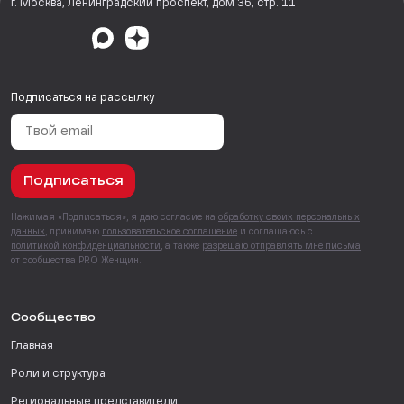
г. Москва, Ленинградский проспект, дом 36, стр. 11
Подписаться на рассылку
Подписаться
Нажимая «Подписаться», я даю согласие на
обработку своих персональных
данных
, принимаю
пользовательское соглашение
и соглашаюсь с
политикой конфиденциальности
, а также
разрешаю отправлять мне письма
от сообщества PRO Женщин.
Сообщество
Главная
Роли и структура
Региональные представители