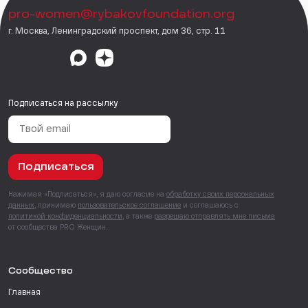
pro-women@rybakovfoundation.org
г. Москва, Ленинградский проспект, дом 36, стр. 11
Подписаться на рассылку
Подписаться
Нажимая «Подписаться», я даю согласие на
обработку своих персональных
данных
, принимаю
пользовательское соглашение
и соглашаюсь с
политикой конфиденциальности
, а также
разрешаю отправлять мне письма
от сообщества PRO Женщин.
Сообщество
Главная