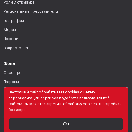
Роли и структура
Региональные представители
География
Медиа
Новости
Вопрос-ответ
Фонд
О фонде
Патроны
Поддержать
Настоящий сайт обрабатывает
сookies
с целью
персонализации сервисов и удобства пользования веб-
Для СМИ
сайтом. Вы можете запретить обработку сookies в настройках
браузера
English Version
Ok
© PRO Женщин. Все права защищены. 2026