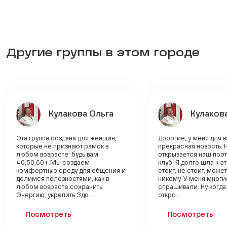
Другие группы в этом городе
Кулакова Ольга
Кулаков
Эта группа создана для женщин,
Дорогие, у меня для 
которые не признают рамок в
прекрасная новость. 
любом возрасте: будь вам
открывается наш поэ
40,50,60+.Мы создаем
клуб. Я долго шла к э
комфортную среду для общения и
стоит, не стоит, може
делимся полезностями, как в
никому. У меня многи
любом возрасте сохранить
спрашивали: Ну когда
Энергию, укрепить Здо...
откро...
Посмотреть
Посмотреть