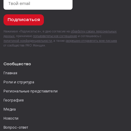
Подписаться
Нажимая «Подписаться», я даю согласие на
обработку своих персональных
данных
, принимаю
пользовательское соглашение
и соглашаюсь с
политикой конфиденциальности
, а также
разрешаю отправлять мне письма
от сообщества PRO Женщин.
Сообщество
Главная
Роли и структура
Региональные представители
География
Медиа
Новости
Вопрос-ответ