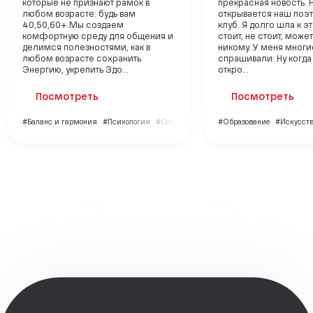
которые не признают рамок в
прекрасная новость. 
любом возрасте: будь вам
открывается наш поэ
40,50,60+.Мы создаем
клуб. Я долго шла к э
комфортную среду для общения и
стоит, не стоит, може
делимся полезностями, как в
никому. У меня многи
любом возрасте сохранить
спрашивали: Ну когда
Энергию, укрепить Здо...
откро...
Посмотреть
Посмотреть
#Баланс и гармония
#Психология
#Семья и дети
#Образование
#Искусств