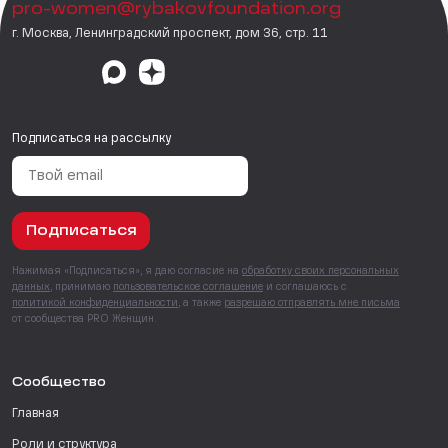
pro-women@rybakovfoundation.org
г. Москва, Ленинградский проспект, дом 36, стр. 11
Подписаться на рассылку
Подписаться
Нажимая «Подписаться», я даю согласие на
обработку своих персональных
данных
, принимаю
пользовательское соглашение
и соглашаюсь с
политикой конфиденциальности
, а также
разрешаю отправлять мне письма
от сообщества PRO Женщин.
Сообщество
Главная
Роли и структура