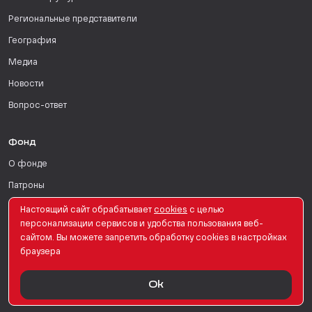
Региональные представители
География
Медиа
Новости
Вопрос-ответ
Фонд
О фонде
Патроны
Поддержать
Настоящий сайт обрабатывает
сookies
с целью
персонализации сервисов и удобства пользования веб-
Для СМИ
сайтом. Вы можете запретить обработку сookies в настройках
браузера
English Version
Ok
© PRO Женщин. Все права защищены. 2026