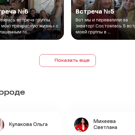
треча №6
Встреча №5
оялась встреча группы
Вот мы и перевалили за
 мою прекрасную жизнь» с
экватор! Состоялась 5 вс
лашенным го...
моей группы в ...
Показать еще
городе
Михеева
Кулакова Ольга
Светлана