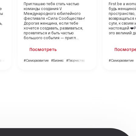
Приглашаю тебя стать частью
First be a wo
е
команды создания V
будь женщиной
бы
Международного юбилейного
пространство,
фестиваля «Сила Сообщества»!
возвращаться 
ь,
Дорогая женщина, если тебе
сути, к своим 
хочется создавать, развиваться,
настоящей ❤️
проявляться и быть частью
это великий да
большого события — пригл...
Посмотреть
Посмотр
 и дети
#Саморазвитие
#Бизнес
#Творчество
#Саморазвитие