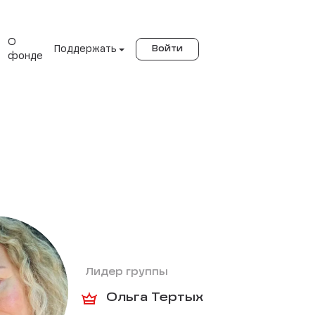
О
Поддержать
Войти
фонде
Лидер группы
Ольга Тертых