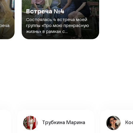
Встреча №4
Состоялась 4 встреча моей
треча
группы «Про мою прекрасную
жизнь» в рамках с...
Трубкина Марина
Ко