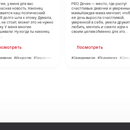
ие, у меня для вас
PRO Дочек — место, где растут
асная новость. Наконец
счастливые девочки и уверенны
ывается наш поэтический
мамыКаждая мама мечтает, что
 Я долго шла к этому. Думала,
её дочь выросла счастливой,
, не стоит, может это не нужно
уверенной в себе, умела дружит
у. У меня многие
любить, мечтать и смело идти к
ивали: Ну когда ты наконец
своим целям.Именно для это...
..
осмотреть
Посмотреть
зование
#Искусство
#Творчество
#Саморазвитие
#Психология
#Семья