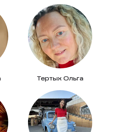
а
Тертых Ольга