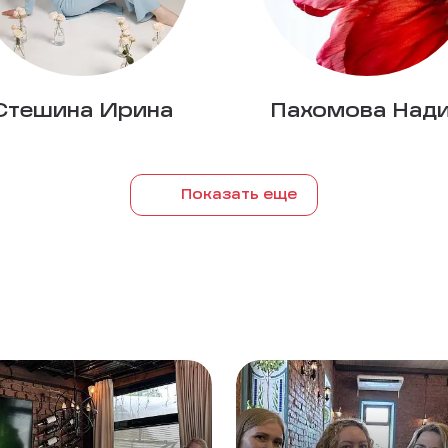
Стешина Ирина
Пахомова Над
Показать еще