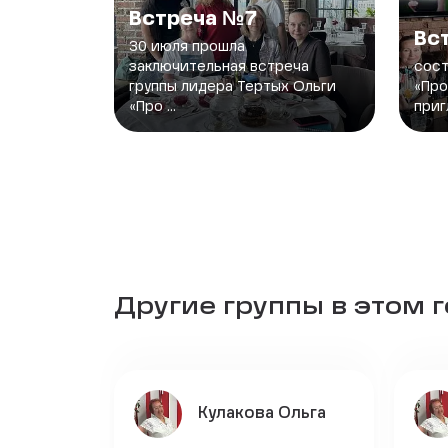
Встреча №7
Вс
30 июля прошла
заключительная встреча
сост
группы лидера Тертых Ольги
«Про
«Про ...
приг
Другие группы в этом 
Кулакова Ольга