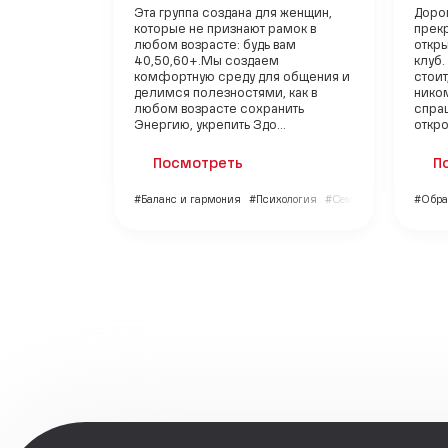
Эта группа создана для женщин,
Дорог
которые не признают рамок в
прекр
любом возрасте: будь вам
откр
40,50,60+.Мы создаем
клуб.
комфортную среду для общения и
стоит
делимся полезностями, как в
ником
любом возрасте сохранить
спраш
Энергию, укрепить Здо...
откро.
Посмотреть
П
#Баланс и гармония
#Психология
#Семья и дети
#Обра