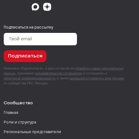
Подписаться на рассылку
Подписаться
Нажимая «Подписаться», я даю согласие на
обработку своих персональных
данных
, принимаю
пользовательское соглашение
и соглашаюсь с
политикой конфиденциальности
, а также
разрешаю отправлять мне письма
от сообщества PRO Женщин.
Сообщество
Главная
Роли и структура
Региональные представители