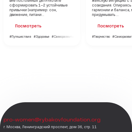
вне постоянных дел»>хотите
женскую интуицию с 
сформировать 1–2 устойчивые
созидания. Опираясь 
привычки (например: сон,
гармонии и баланса,
движение, питани...
придумывать ...
Посмотреть
Посмотреть
#Путешествия
#Здоровье
#Саморазвитие
#Творчество
#Саморазви
pro-women@rybakovfoundation.org
г. Москва, Ленинградский проспект, дом 36, стр. 11