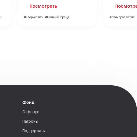
Посмотреть
Посмотр
а и красота
#Творчество
#Личный бренд
#Саморазвитие
Фонд
О фонде
Патроны
Поддержать