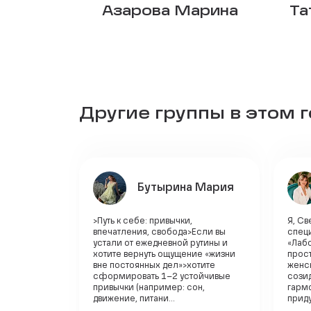
Азарова Марина
Та
Другие группы в этом 
Бутырина Мария
>Путь к себе: привычки,
Я, Св
впечатления, свобода>Если вы
специ
устали от ежедневной рутины и
«Лаб
хотите вернуть ощущение «жизни
прос
вне постоянных дел»>хотите
женс
сформировать 1–2 устойчивые
созид
привычки (например: сон,
гарм
движение, питани...
приду