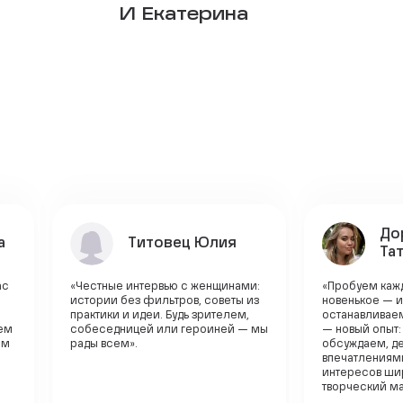
И Екатерина
До
а
Титовец Юлия
Та
ас
«Честные интервью с женщинами:
«Пробуем каж
истории без фильтров, советы из
новенькое — и
практики и идеи. Будь зрителем,
останавливае
ем
собеседницей или героиней — мы
— новый опыт:
ем
рады всем».
обсуждаем, д
впечатлениям
интересов шир
творческий мас