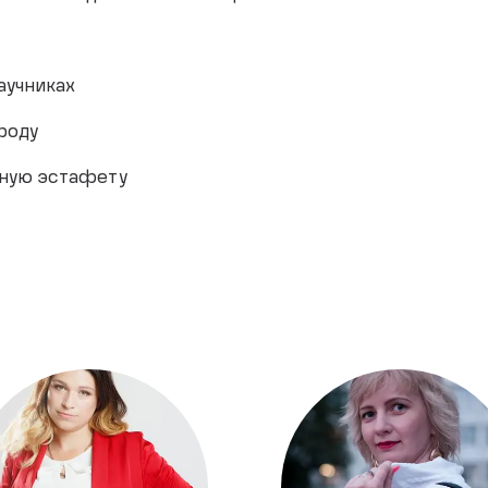
научниках
роду
вную эстафету