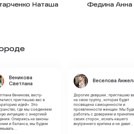
тарченко Наташа
Федина Анна
городе
Веникова
Веселова Анжел
Светлана
етлана Веникова, васту-
Дорогие девушки , приглашаю в
алист, приглашаю вас в
на свою группу , которая будет
ораторию идей». Это
посвящена самоценности и
транство, где мы соединяем
проявленности женщин .Мы буд
кую интуицию с энергией
работать с доверием и приняти
ания. Опираясь на законы
своих сторон , искать нашего
онии и баланса, мы будем
внутреннего критика и не дават...
мывать ...