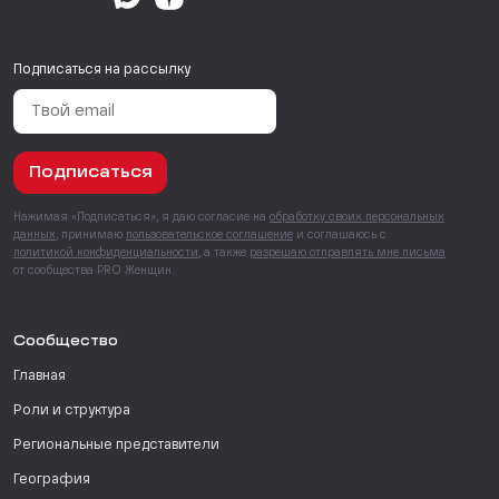
Подписаться на рассылку
Подписаться
Нажимая «Подписаться», я даю согласие на
обработку своих персональных
данных
, принимаю
пользовательское соглашение
и соглашаюсь с
политикой конфиденциальности
, а также
разрешаю отправлять мне письма
от сообщества PRO Женщин.
Сообщество
Главная
Роли и структура
Региональные представители
География