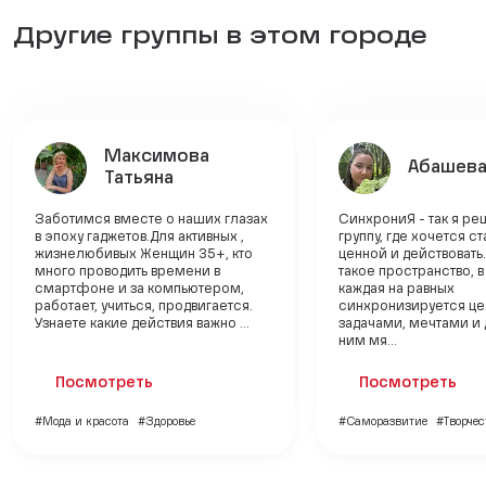
Другие группы в этом городе
Максимова
Абашева
Татьяна
Заботимся вместе о наших глазах
СинхрониЯ - так я ре
в эпоху гаджетов.Для активных ,
группу, где хочется с
жизнелюбивых Женщин 35+, кто
ценной и действовать
много проводить времени в
такое пространство, 
смартфоне и за компьютером,
каждая на равных
работает, учиться, продвигается.
синхронизируется це
Узнаете какие действия важно ...
задачами, мечтами и 
ним мя...
Посмотреть
Посмотреть
#Мода и красота
#Здоровье
#Саморазвитие
#Творчес