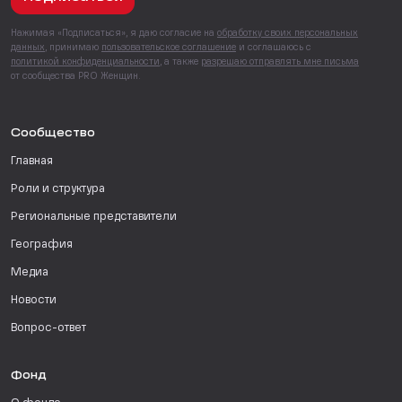
Нажимая «Подписаться», я даю согласие на
обработку своих персональных
данных
, принимаю
пользовательское соглашение
и соглашаюсь с
политикой конфиденциальности
, а также
разрешаю отправлять мне письма
от сообщества PRO Женщин.
Сообщество
Главная
Роли и структура
Региональные представители
География
Медиа
Новости
Вопрос-ответ
Фонд