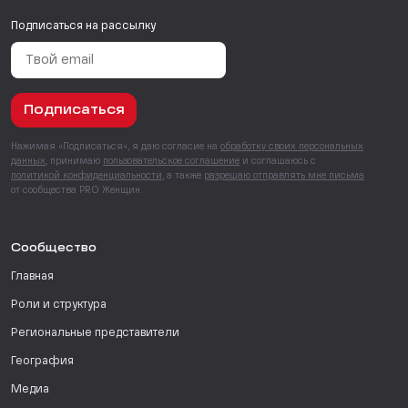
Подписаться на рассылку
Подписаться
Нажимая «Подписаться», я даю согласие на
обработку своих персональных
данных
, принимаю
пользовательское соглашение
и соглашаюсь с
политикой конфиденциальности
, а также
разрешаю отправлять мне письма
от сообщества PRO Женщин.
Сообщество
Главная
Роли и структура
Региональные представители
География
Медиа