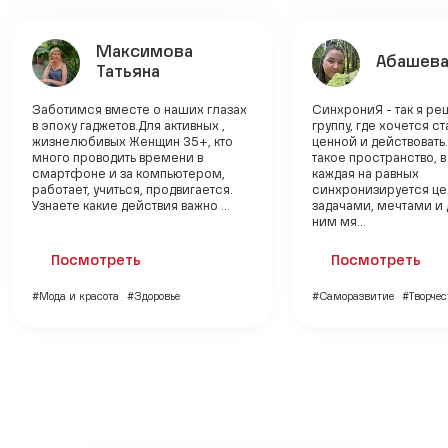
Максимова
Абашева
Татьяна
Заботимся вместе о наших глазах
СинхрониЯ - так я ре
в эпоху гаджетов.Для активных ,
группу, где хочется с
жизнелюбивых Женщин 35+, кто
ценной и действовать
много проводить времени в
такое пространство, 
смартфоне и за компьютером,
каждая на равных
работает, учиться, продвигается.
синхронизируется це
Узнаете какие действия важно ...
задачами, мечтами и 
ним мя...
Посмотреть
Посмотреть
#Мода и красота
#Здоровье
#Саморазвитие
#Творчес