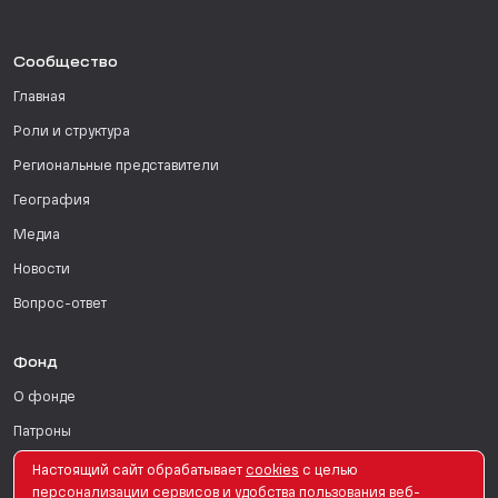
Сообщество
Главная
Роли и структура
Региональные представители
География
Медиа
Новости
Вопрос-ответ
Фонд
О фонде
Патроны
Поддержать
Настоящий сайт обрабатывает
сookies
с целью
персонализации сервисов и удобства пользования веб-