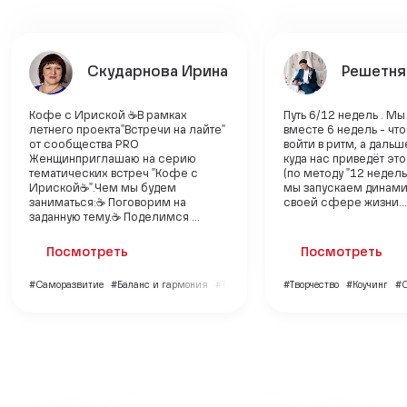
Скударнова Ирина
Решетня
Кофе с Ириской ☕В рамках
Путь 6/12 недель . М
летнего проекта"Встречи на лайте"
вместе 6 недель - чт
от сообщества PRO
войти в ритм, а даль
Женщин приглашаю на серию
куда нас приведёт эт
тематических встреч "Кофе с
(по методу "12 недель 
Ириской☕". Чем мы будем
мы запускаем динами
заниматься: ☕ Поговорим на
своей сфере жизни...
заданную тему. ☕ Поделимся ...
Посмотреть
Посмотреть
#Саморазвитие
#Баланс и гармония
#Творчество
#Творчество
#Коучинг
#С