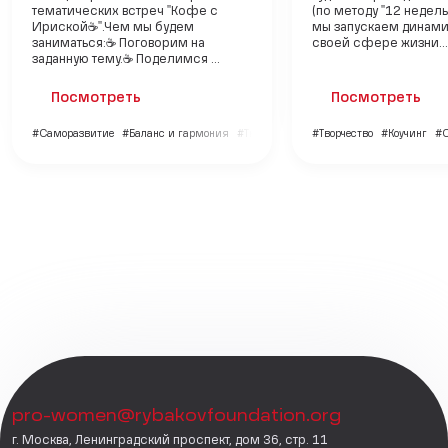
тематических встреч "Кофе с
(по методу "12 недель 
Ириской☕". Чем мы будем
мы запускаем динами
заниматься: ☕ Поговорим на
своей сфере жизни...
заданную тему. ☕ Поделимся ...
Посмотреть
Посмотреть
#Саморазвитие
#Баланс и гармония
#Творчество
#Творчество
#Коучинг
#С
pro-women@rybakovfoundation.org
г. Москва, Ленинградский проспект, дом 36, стр. 11