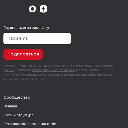
Подписаться на рассылку
Подписаться
Нажимая «Подписаться», я даю согласие на
обработку своих персональных
данных
, принимаю
пользовательское соглашение
и соглашаюсь с
политикой конфиденциальности
, а также
разрешаю отправлять мне письма
от сообщества PRO Женщин.
Сообщество
Главная
Роли и структура
Региональные представители