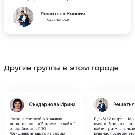
Решетняк Ксения
Красноярск
Другие группы в этом городе
Скударнова Ирина
Решетня
Кофе с Ириской ☕В рамках
Путь 6/12 недель . М
летнего проекта"Встречи на лайте"
вместе 6 недель - чт
от сообщества PRO
войти в ритм, а даль
Женщин приглашаю на серию
куда нас приведёт эт