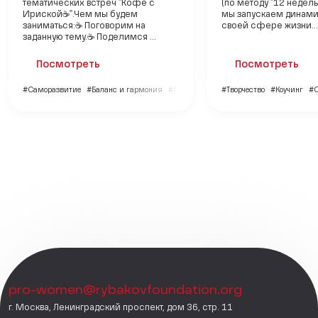
тематических встреч "Кофе с
(по методу "12 недель 
Ириской☕". Чем мы будем
мы запускаем динами
заниматься: ☕ Поговорим на
своей сфере жизни...
заданную тему. ☕ Поделимся ...
Посмотреть
Посмотреть
#Саморазвитие
#Баланс и гармония
#Творчество
#Творчество
#Коучинг
#С
pro-women@rybakovfoundation.org
г. Москва, Ленинградский проспект, дом 36, стр. 11