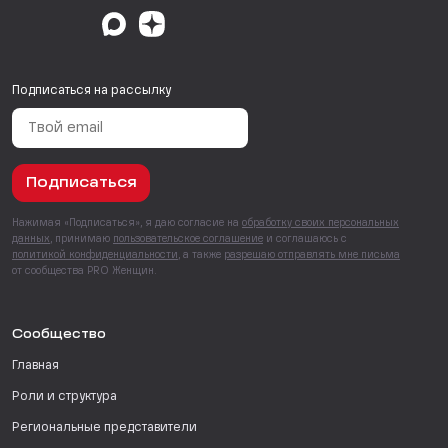
Подписаться на рассылку
Подписаться
Нажимая «Подписаться», я даю согласие на
обработку своих персональных
данных
, принимаю
пользовательское соглашение
и соглашаюсь с
политикой конфиденциальности
, а также
разрешаю отправлять мне письма
от сообщества PRO Женщин.
Сообщество
Главная
Роли и структура
Региональные представители