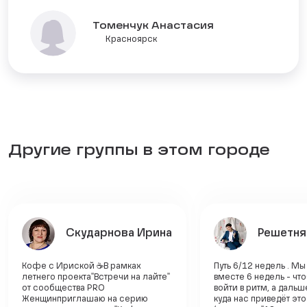
Томенчук Анастасия
Красноярск
Другие группы в этом городе
Скударнова Ирина
Решетня
Кофе с Ириской ☕В рамках
Путь 6/12 недель . М
летнего проекта"Встречи на лайте"
вместе 6 недель - чт
от сообщества PRO
войти в ритм, а даль
Женщин приглашаю на серию
куда нас приведёт эт