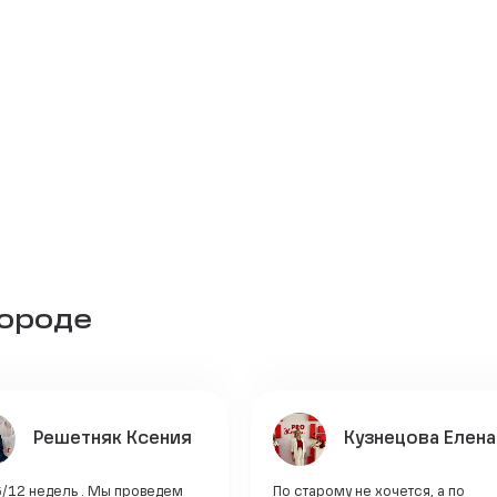
городе
Решетняк Ксения
Кузнецова Елена
6/12 недель . Мы проведем
По старому не хочется, а по