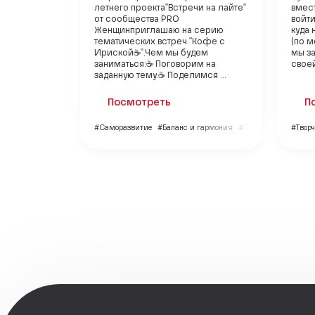
летнего проекта"Встречи на лайте"
вмест
от сообщества PRO
войти
Женщин приглашаю на серию
куда 
тематических встреч "Кофе с
(по м
Ириской☕". Чем мы будем
мы з
заниматься: ☕ Поговорим на
своей
заданную тему. ☕ Поделимся ...
Посмотреть
П
#Саморазвитие
#Баланс и гармония
#Творчество
#Творч