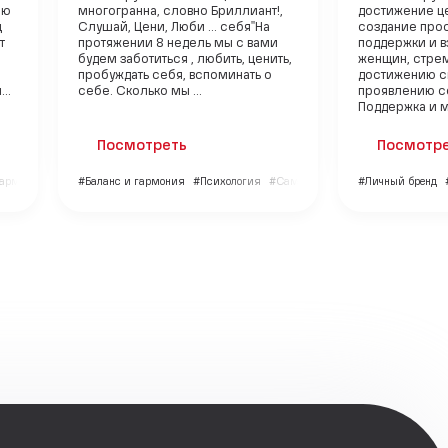
аю
многогранна, словно Бриллиант!,
достижение ц
ц
Слушай, Цени, Люби ... себя"На
создание прос
т
протяжении 8 недель мы с вами
поддержки и 
будем заботиться , любить, ценить,
женщин, стре
пробуждать себя, вспоминать о
достижению с
..
себе. Сколько мы ...
проявлению се
Поддержка и мо
Посмотреть
Посмотр
гармония
#Баланс и гармония
#Психология
#Саморазвитие
#Личный бренд