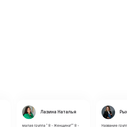
Лазина Наталья
Ры
малая группа " Я - Женщина!"" Я -
Название груп