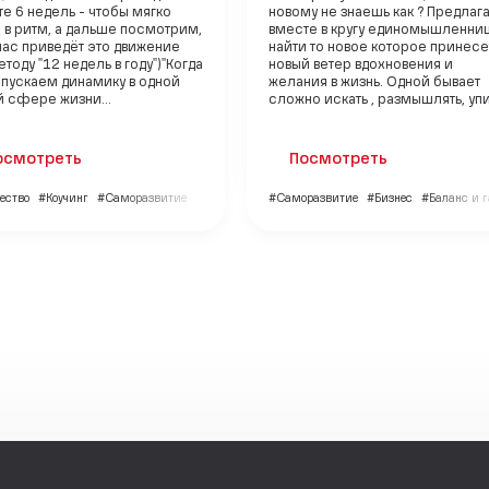
е 6 недель - чтобы мягко
новому не знаешь как ? Предлаг
 в ритм, а дальше посмотрим,
вместе в кругу единомышленни
нас приведёт это движение
найти то новое которое принесе
етоду "12 недель в году")"Когда
новый ветер вдохновения и
апускаем динамику в одной
желания в жизнь. Одной бывает
 сфере жизни...
сложно искать , размышлять, упи.
осмотреть
Посмотреть
ество
#Коучинг
#Саморазвитие
#Саморазвитие
#Бизнес
#Баланс и 