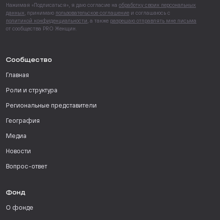
Нажимая «Подписаться», я даю согласие на
обработку своих персональных
данных
, принимаю
пользовательское соглашение
и соглашаюсь с
политикой конфиденциальности
, а также
разрешаю отправлять мне письма
от сообщества PRO Женщин.
Сообщество
Главная
Роли и структура
Региональные представители
География
Медиа
Новости
Вопрос-ответ
Фонд
О фонде