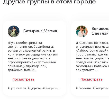
Другие группы в этом городе
Веников
Бутырина Мария
Светлан
>Путь к себе: привычки,
Я, Светлана Веникова,
впечатления, свобода>Если вы
специалист, приглаша
устали от ежедневной рутины и
«Лабораторию идей».
хотите вернуть ощущение «жизни
пространство, где м
вне постоянных дел»>хотите
женскую интуицию с 
сформировать 1–2 устойчивые
созидания. Опираясь 
привычки (например: сон,
гармонии и баланса,
движение, питани...
придумывать ...
Посмотреть
Посмотреть
#Путешествия
#Здоровье
#Саморазвитие
#Творчество
#Саморазви