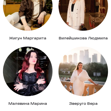
Жигун Маргарита
Вилейшикова Людмила
Малявина Марина
Зверуго Вера