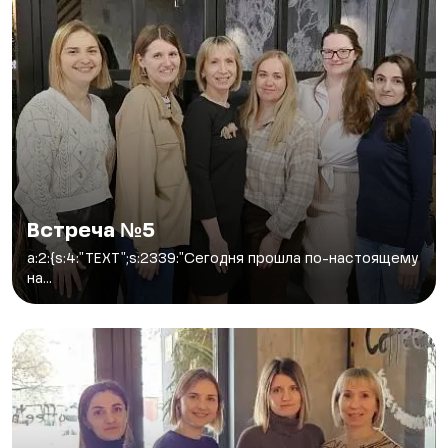
Встреча №5
a:2:{s:4:"TEXT";s:2339:"Сегодня прошла по-настоящему
на...