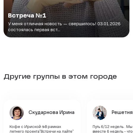
Встреча №1
У меня отличная новость — свершилось! 03.01.2026
состоялась первая вст...
Другие группы в этом городе
Скударнова Ирина
Решетня
Кофе с Ириской ☕В рамках
Путь 6/12 недель . М
летнего проекта"Встречи на лайте"
вместе 6 недель - чт