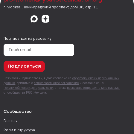
pro-women@rybakovfoundation.org
г. Москва, Ленинградский проспект, дом 36, стр. 11
Подписаться на рассылку
Подписаться
Нажимая «Подписаться», я даю согласие на
обработку своих персональных
данных
, принимаю
пользовательское соглашение
и соглашаюсь с
политикой конфиденциальности
, а также
разрешаю отправлять мне письма
от сообщества PRO Женщин.
Сообщество
Главная
Роли и структура