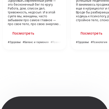
ЗдоровьеСовременный ритм —
успешные леди!Меня 
это бесконечный бег по кругу.
Я занимаюсь продажам
Работа, дом, список дел,
еще я нутрициолог и 
тревожность, недосып. И в этой
Вроде бы разбираешь
суете мы, женщины, часто
ходишь к психологу, 
забываем про самое главное —
стройное тело, спокой
про свое тело, про свою энергию...
Посмотреть
Посмотреть
#Здоровье
#Баланс и гармония
#Психология
#Здоровье
#Психология