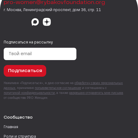
pro-women@rybakovfoundation.org
г. Москва, Ленинградский проспект, дом 36, стр. 11
Подписаться на рассылку
Подписаться
Нажимая «Подписаться», я даю согласие на
обработку своих персональных
данных
, принимаю
пользовательское соглашение
и соглашаюсь с
политикой конфиденциальности
, а также
разрешаю отправлять мне письма
от сообщества PRO Женщин.
Сообщество
Главная
Роли и структура