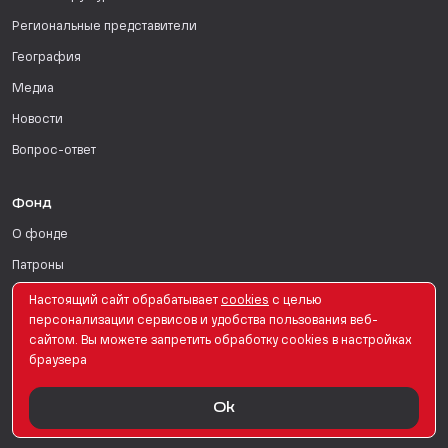
Региональные представители
География
Медиа
Новости
Вопрос-ответ
Фонд
О фонде
Патроны
Поддержать
Настоящий сайт обрабатывает
сookies
с целью
персонализации сервисов и удобства пользования веб-
Для СМИ
сайтом. Вы можете запретить обработку сookies в настройках
браузера
English Version
Ok
© PRO Женщин. Все права защищены. 2026