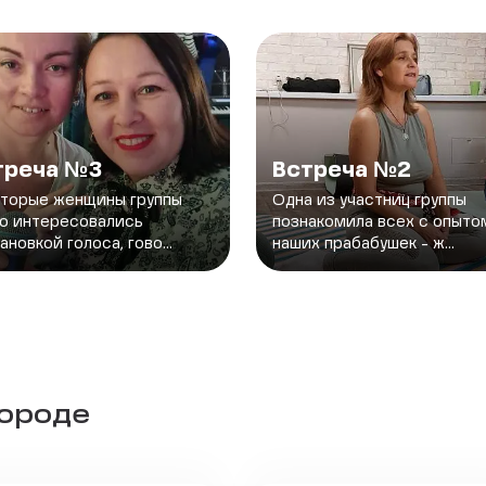
треча №3
Встреча №2
торые женщины группы
Одна из участниц группы
о интересовались
познакомила всех с опыто
ановкой голоса, гово...
наших прабабушек - ж...
городе