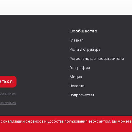
Сообщество
Главная
Роли и структура
Региональные представители
География
Медиа
аться
Новости
рсональных
Вопрос-ответ
с
мне письма
сонализации сервисов и удобства пользования веб-сайтом. Вы можете 
English Version