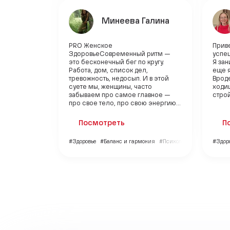
Минеева Галина
PRO Женское
Прив
ЗдоровьеСовременный ритм —
успе
это бесконечный бег по кругу.
Я зан
Работа, дом, список дел,
еще я
тревожность, недосып. И в этой
Врод
суете мы, женщины, часто
ходиш
забываем про самое главное —
строй
про свое тело, про свою энергию...
Посмотреть
П
#Здоровье
#Баланс и гармония
#Психология
#Здор