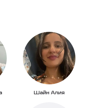
а
Шайн Алия