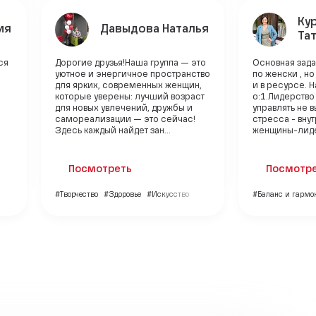
Ку
ия
Давыдова Наталья
Та
ся
Дорогие друзья!Наша группа — это
Основная зада
уютное и энергичное пространство
по женски , но
для ярких, современных женщин,
и в ресурсе. 
которые уверены: лучший возраст
о:1.Лидерство
для новых увлечений, дружбы и
управлять не 
самореализации — это сейчас!
стресса - вну
Здесь каждый найдет зан...
женщины-лидер
Посмотреть
Посмотр
#Творчество
#Здоровье
#Искусство
#Баланс и гармо