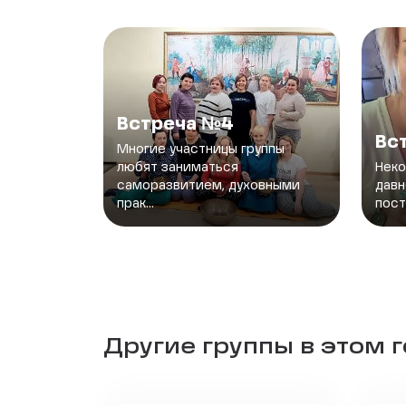
Встреча №4
Вс
Многие участницы группы
любят заниматься
Неко
саморазвитием, духовными
давн
прак...
пост
Другие группы в этом 