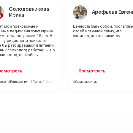
Солодовникова
Арефьева Евген
Ирина
ет, мои прекрасные и
Ценность быть собой, проявлять
шные леди!Меня зовут Ирина.
своей истинной сутью, что
имаюсь продажами 18 лет. А
зажигает, что откликается
 нутрициолог и психолог.
е бы разбираешься в питании,
ь к психологу, работаешь. Но
ное тело, спокойная...
осмотреть
Посмотреть
овье
#Психология
#Личный бренд
#Саморазвитие