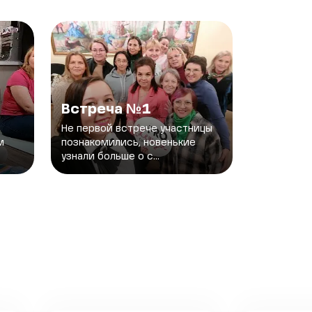
Встреча №1
Не первой встрече участницы
м
познакомились, новенькие
узнали больше о с...