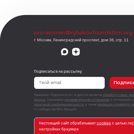
pro-women@rybakovfoundation.org
г. Москва, Ленинградский проспект, дом 36, стр. 11
Подписаться на рассылку
Подпис
Нажимая «Подписаться», я даю согласие на
обработку своих пе
данных
, принимаю
пользовательское соглашение
и соглашаюсь 
политикой конфиденциальности
, а также
разрешаю отправлять 
от сообщества PRO Женщин.
Настоящий сайт обрабатывает
сookies
с целью пер
© PRO Женщин. Все права защищены. 2026
настройках браузера