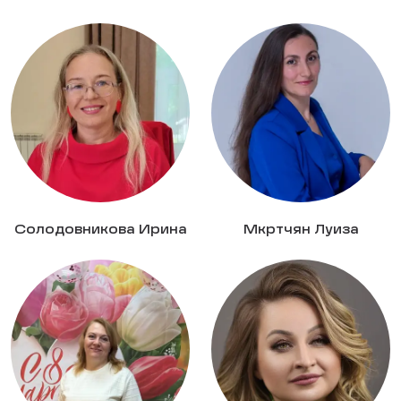
Солодовникова Ирина
Мкртчян Луиза