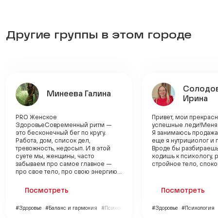
Другие группы в этом городе
Солодо
Минеева Галина
Ирина
PRO Женское
Привет, мои прекрас
ЗдоровьеСовременный ритм —
успешные леди!Меня 
это бесконечный бег по кругу.
Я занимаюсь продажам
Работа, дом, список дел,
еще я нутрициолог и 
тревожность, недосып. И в этой
Вроде бы разбираешь
суете мы, женщины, часто
ходишь к психологу, 
забываем про самое главное —
стройное тело, спокой
про свое тело, про свою энергию...
Посмотреть
Посмотреть
#Здоровье
#Баланс и гармония
#Психология
#Здоровье
#Психология