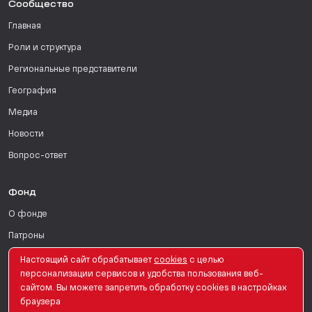
Сообщество
Главная
Роли и структура
Региональные представители
География
Медиа
Новости
Вопрос-ответ
Фонд
О фонде
Патроны
Поддержать
Настоящий сайт обрабатывает
сookies
с целью
персонализации сервисов и удобства пользования веб-
Для СМИ
сайтом. Вы можете запретить обработку сookies в настройках
браузера