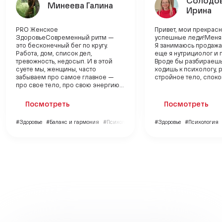
Солодо
Минеева Галина
Ирина
PRO Женское
Привет, мои прекрас
ЗдоровьеСовременный ритм —
успешные леди!Меня 
это бесконечный бег по кругу.
Я занимаюсь продажам
Работа, дом, список дел,
еще я нутрициолог и 
тревожность, недосып. И в этой
Вроде бы разбираешь
суете мы, женщины, часто
ходишь к психологу, 
забываем про самое главное —
стройное тело, спокой
про свое тело, про свою энергию...
Посмотреть
Посмотреть
#Здоровье
#Баланс и гармония
#Психология
#Здоровье
#Психология