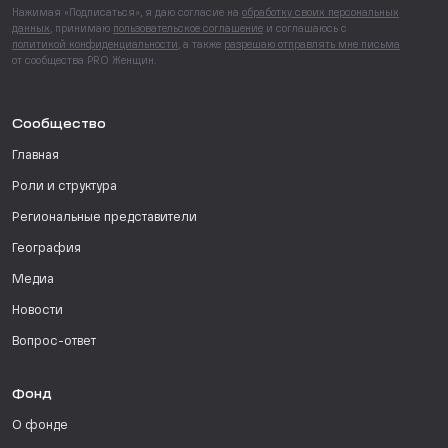
Нажимая «Подписаться», я даю согласие на
обработку своих персональных
данных
, принимаю
пользовательское соглашение
и соглашаюсь с
политикой конфиденциальности
, а также
разрешаю отправлять мне письма
от сообщества PRO Женщин.
Сообщество
Главная
Роли и структура
Региональные представители
География
Медиа
Новости
Вопрос-ответ
Фонд
О фонде