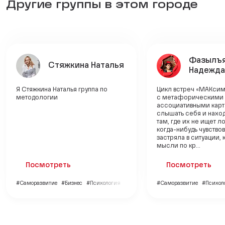
Другие группы в этом городе
Фазылъ
Стяжкина Наталья
Надежда
Я Стяжкина Наталья группа по
Цикл встреч «МАКси
методологии
с метафорическими
ассоциативными карт
слышать себя и нахо
там, где их не ищет л
когда-нибудь чувствов
застряла в ситуации, 
мысли по кр...
Посмотреть
Посмотреть
#Саморазвитие
#Бизнес
#Психология
#Саморазвитие
#Психол