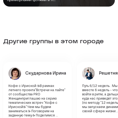
Другие группы в этом городе
Скударнова Ирина
Решетня
Кофе с Ириской ☕В рамках
Путь 6/12 недель . М
летнего проекта"Встречи на лайте"
вместе 6 недель - чт
от сообщества PRO
войти в ритм, а даль
Женщин приглашаю на серию
куда нас приведёт эт
тематических встреч "Кофе с
(по методу "12 недель 
Ириской☕". Чем мы будем
мы запускаем динами
заниматься: ☕ Поговорим на
своей сфере жизни...
заданную тему. ☕ Поделимся ...