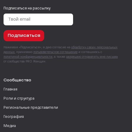
Подписаться на рассылку
Подписаться
Нажимая «Подписаться», я даю согласие на
обработку своих персональных
данных
, принимаю
пользовательское соглашение
и соглашаюсь с
политикой конфиденциальности
, а также
разрешаю отправлять мне письма
от сообщества PRO Женщин.
Сообщество
Главная
Роли и структура
Региональные представители
География
Медиа