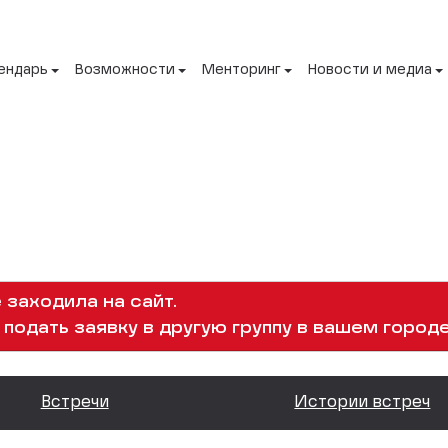
ендарь
Возможности
Менторинг
Новости и медиа
 заходила на сайт.
подать заявку в другую группу в вашем городе
Встречи
Истории встреч