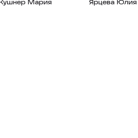
Кушнер Мария
Ярцева Юлия