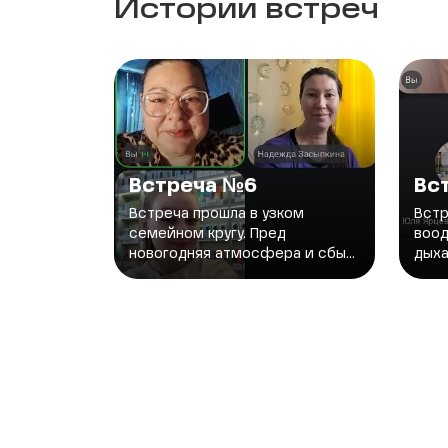
Истории встреч
Встреча №6
Вс
Встреча прошла в узком
Встр
семейном кругу. Пред
воод
новогодняя атмосфера и сбы...
дыха