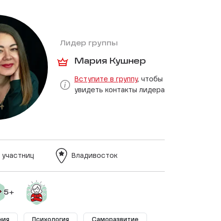
Лидер группы
Мария Кушнер
Вступите в группу
, чтобы
увидеть контакты лидера
 участниц
Владивосток
ния
Психология
Саморазвитие