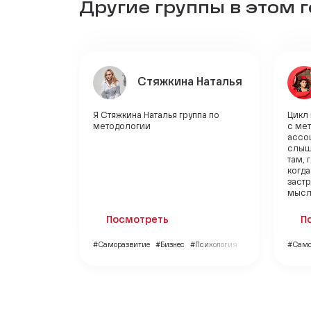
Другие группы в этом 
Стяжкина Наталья
Я Стяжкина Наталья группа по
Цикл
методологии
с ме
ассо
слыш
там, 
когда
застр
мысли
Посмотреть
П
#Саморазвитие
#Бизнес
#Психология
#Само