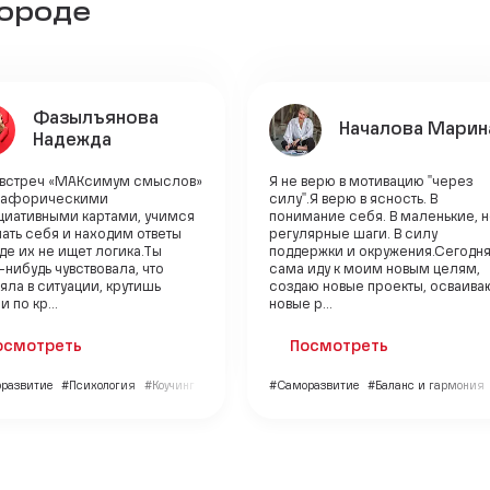
городе
Фазылъянова
Началова Марин
Надежда
 встреч «МАКсимум смыслов»
Я не верю в мотивацию "через
тафорическими
силу".Я верю в ясность. В
циативными картами, учимся
понимание себя. В маленькие, 
ать себя и находим ответы
регулярные шаги. В силу
где их не ищет логика.Ты
поддержки и окружения.Сегодня
-нибудь чувствовала, что
сама иду к моим новым целям,
яла в ситуации, крутишь
создаю новые проекты, осваива
 по кр...
новые р...
осмотреть
Посмотреть
развитие
#Психология
#Коучинг
#Саморазвитие
#Баланс и гармония