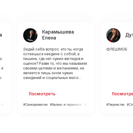
Карамышева
а
Ду
Елена
Задай себе вопрос: кто ты, когда
ФЛЕШМОБ
остаешься наедине с собой, в
но
тишине, где нет чужих взглядов и
оценок? Разве то, что мы называем
 я
своими целями и желаниями, не
является лишь эхом чужих
ю
ожиданий и социальных масо...
Посмотреть
Посмотр
#Путешествия
#Саморазвитие
#Баланс и гармония
#Психология
#Творчество
#Сп