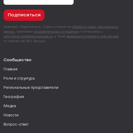
Подписаться
Нажимая «Подписаться», я даю согласие на
обработку своих персональных
данных
, принимаю
пользовательское соглашение
и соглашаюсь с
политикой конфиденциальности
, а также
разрешаю отправлять мне письма
от сообщества PRO Женщин.
Сообщество
Главная
Роли и структура
Региональные представители
География
Медиа
Новости
Вопрос-ответ