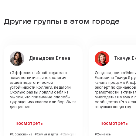
Другие группы в этом городе
Давыдова Елена
Ткачук Е
«Эффективный наблюдатель» —
Девушки, привет!Меня
новая когнитивная технология
Екатерина Ткачук.Я р
вашей педагогической
канала продаж в Альф
устойчивости.Коллеги, педагоги!
эксперт по финансо
Сколько раз вы ловили себя на
грамотности, активна
мысли, что привычные способы
многодетная мама и 
«укрощения» класса или борьбы за
сообщества «Pro жен
дисциплин...
запускаю новую гру...
Посмотреть
Посмотреть
#Образование
#Семья и дети
#Саморазвитие
#Финансы