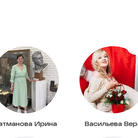
атманова Ирина
Васильева Вер