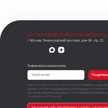
pro-women@rybakovfoundation.org
г. Москва, Ленинградский проспект, дом 36, стр. 11
Подписаться на рассылку
Подпис
Нажимая «Подписаться», я даю согласие на
обработку своих пе
данных
, принимаю
пользовательское соглашение
и соглашаюсь 
политикой конфиденциальности
, а также
разрешаю отправлять 
от сообщества PRO Женщин.
Настоящий сайт обрабатывает
сookies
с целью пер