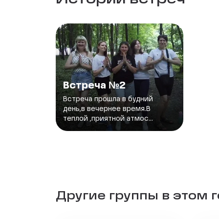
Истории встреч
Встреча №2
Встреча прошла в будний
день,в вечернее время.В
теплой ,приятной атмос...
Другие группы в этом 