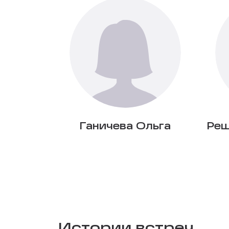
Ганичева Ольга
Реш