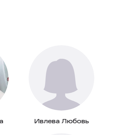
а
Ивлева Любовь