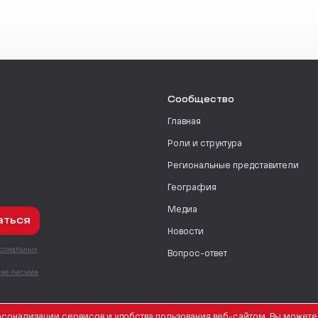
Сообщество
Главная
Роли и структура
Региональные представители
География
Медиа
аться
Новости
рсональных
Вопрос-ответ
с
мне письма
сонализации сервисов и удобства пользования веб-сайтом. Вы можете 