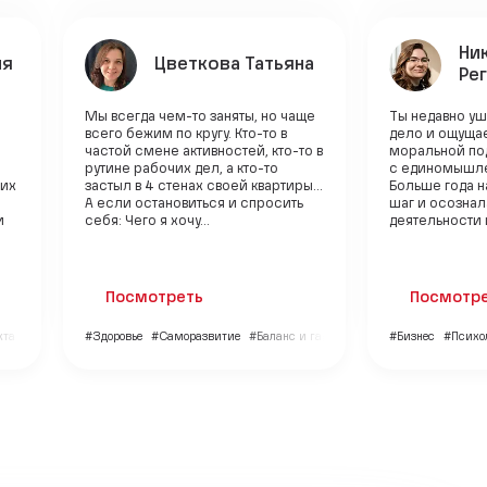
Ни
ия
Цветкова Татьяна
Ре
Мы всегда чем-то заняты, но чаще
Ты недавно уш
всего бежим по кругу. Кто-то в
дело и ощущае
частой смене активностей, кто-то в
моральной по
рутине рабочих дел, а кто-то
с единомышл
 их
застыл в 4 стенах своей квартиры…
Больше года н
А если остановиться и спросить
шаг и осознал
и
себя: Чего я хочу...
деятельности 
Посмотреть
Посмотр
кта
#Личный бренд
#Здоровье
#Саморазвитие
#Баланс и гармония
#Бизнес
#Психо