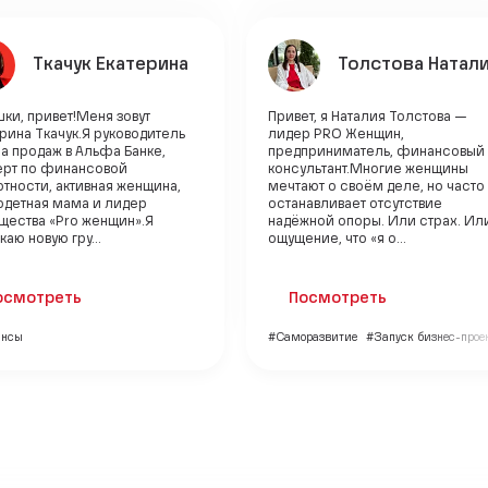
Ткачук Екатерина
Толстова Натал
ки, привет!Меня зовут
Привет, я Наталия Толстова —
рина Ткачук.Я руководитель
лидер PRO Женщин,
а продаж в Альфа Банке,
предприниматель, финансовый
ерт по финансовой
консультант.Многие женщины
тности, активная женщина,
мечтают о своём деле, но часто
одетная мама и лидер
останавливает отсутствие
щества «Pro женщин».Я
надёжной опоры. Или страх. Ил
каю новую гру...
ощущение, что «я о...
осмотреть
Посмотреть
ансы
#Саморазвитие
#Запуск бизнес-прое