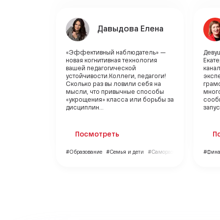
Давыдова Елена
«Эффективный наблюдатель» —
Девуш
новая когнитивная технология
Екате
вашей педагогической
канал
устойчивости.Коллеги, педагоги!
эксп
Сколько раз вы ловили себя на
грамо
мысли, что привычные способы
мног
«укрощения» класса или борьбы за
сооб
дисциплин...
запус
Посмотреть
П
#Образование
#Семья и дети
#Саморазвитие
#Фин