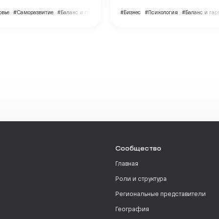
овье
#Саморазвитие
#Баланс и гармония
#Бизнес
#Психология
#Баланс и га
Сообщество
Главная
Роли и структура
Региональные представители
География