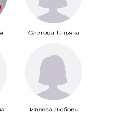
я
Слетова Татьяна
на
Ивлева Любовь