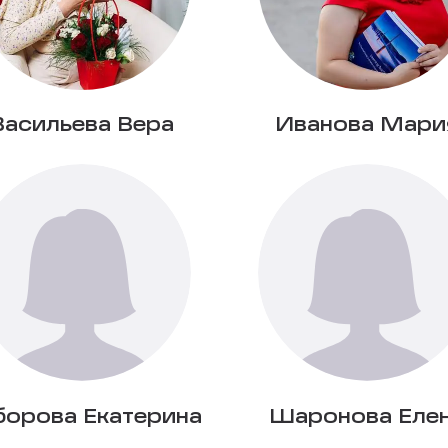
Васильева Вера
Иванова Мари
борова Екатерина
Шаронова Еле