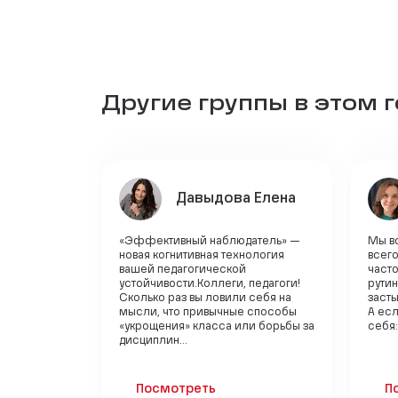
Другие группы в этом 
Давыдова Елена
«Эффективный наблюдатель» —
Мы вс
новая когнитивная технология
всего
вашей педагогической
часто
устойчивости.Коллеги, педагоги!
рутин
Сколько раз вы ловили себя на
засты
мысли, что привычные способы
А есл
«укрощения» класса или борьбы за
себя:
дисциплин...
Посмотреть
П