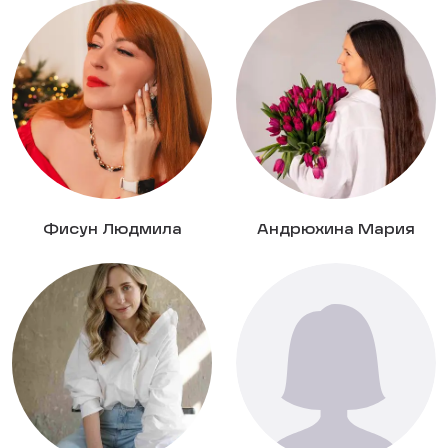
Фисун Людмила
Андрюхина Мария