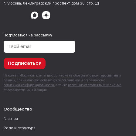
г. Москва, Ленинградский проспект, дом 36, стр. 11
Подписаться на рассылку
Подписаться
Нажимая «Подписаться», я даю согласие на
обработку своих персональных
данных
, принимаю
пользовательское соглашение
и соглашаюсь с
политикой конфиденциальности
, а также
разрешаю отправлять мне письма
от сообщества PRO Женщин.
Сообщество
Главная
Роли и структура