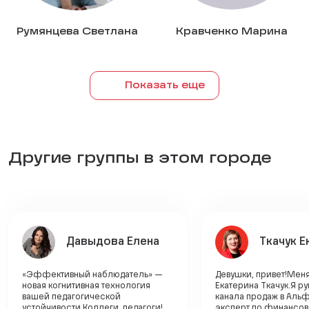
Румянцева Светлана
Кравченко Марина
Показать еще
Другие группы в этом городе
Давыдова Елена
Ткачук Е
«Эффективный наблюдатель» —
Девушки, привет!Меня
новая когнитивная технология
Екатерина Ткачук.Я р
вашей педагогической
канала продаж в Альф
устойчивости.Коллеги, педагоги!
эксперт по финансо