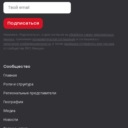
Подписаться
Нажимая «Подписаться», я даю согласие на
обработку своих персональных
данных
, принимаю
пользовательское соглашение
и соглашаюсь с
политикой конфиденциальности
, а также
разрешаю отправлять мне письма
от сообщества PRO Женщин.
Сообщество
Главная
Роли и структура
Региональные представители
География
Медиа
Новости