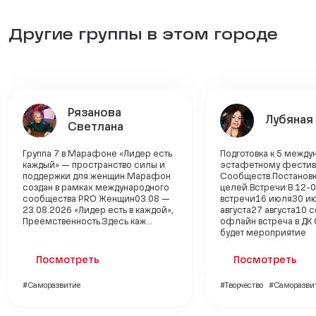
Другие группы в этом городе
Рязанова
Лубяная
Светлана
Группа 7 в Марафоне «Лидер есть
Подготовка к 5 межд
каждый» — пространство силы и
эстафетному фести
поддержки для женщин.Марафон
Сообществ.Постанов
создан в рамках международного
целей.Встречи:В 12-0
сообщества PRO Женщин03.08 —
встречи16 июля30 и
23.08.2026 «Лидер есть в каждой»,
августа27 августа10 
Преемственность.Здесь каж...
офлайн встреча в ДК 
будет мероприятие
Посмотреть
Посмотреть
#Саморазвитие
#Творчество
#Саморазви