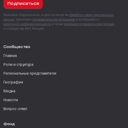
Подписаться
Нажимая «Подписаться», я даю согласие на
обработку своих персональных
данных
, принимаю
пользовательское соглашение
и соглашаюсь с
политикой конфиденциальности
, а также
разрешаю отправлять мне письма
от сообщества PRO Женщин.
Сообщество
Главная
Роли и структура
Региональные представители
География
Медиа
Новости
Вопрос-ответ
Фонд