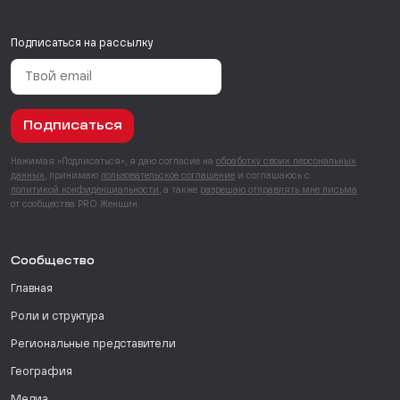
Подписаться на рассылку
Подписаться
Нажимая «Подписаться», я даю согласие на
обработку своих персональных
данных
, принимаю
пользовательское соглашение
и соглашаюсь с
политикой конфиденциальности
, а также
разрешаю отправлять мне письма
от сообщества PRO Женщин.
Сообщество
Главная
Роли и структура
Региональные представители
География