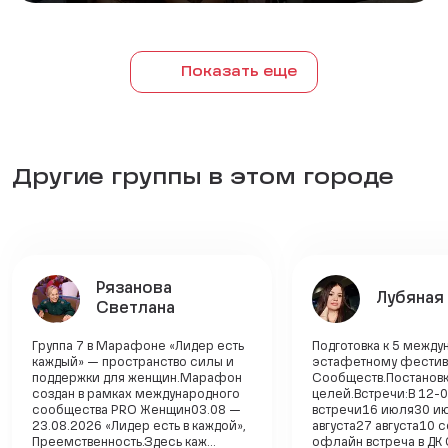
Показать еще
Другие группы в этом городе
Рязанова
Лубяная
Светлана
Группа 7 в Марафоне «Лидер есть
Подготовка к 5 межд
каждый» — пространство силы и
эстафетному фести
поддержки для женщин.Марафон
Сообществ.Постанов
создан в рамках международного
целей.Встречи:В 12-0
сообщества PRO Женщин03.08 —
встречи16 июля30 и
23.08.2026 «Лидер есть в каждой»,
августа27 августа10 
Преемственность.Здесь каж...
офлайн встреча в ДК 