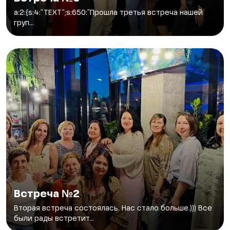
a:2:{s:4:"TEXT";s:650:"Прошла третья встреча нашей
груп...
Встреча №2
Вторая встреча состоялась. Нас стало больше.))) Все
были рады встретит...