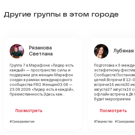
Другие группы в этом городе
Рязанова
Лубяная
Светлана
Группа 7 в Марафоне «Лидер есть
Подготовка к 5 межд
каждый» — пространство силы и
эстафетному фести
поддержки для женщин.Марафон
Сообществ.Постанов
создан в рамках международного
целей.Встречи:В 12-0
сообщества PRO Женщин03.08 —
встречи16 июля30 и
23.08.2026 «Лидер есть в каждой»,
августа27 августа10 
Преемственность.Здесь каж...
офлайн встреча в ДК 
будет мероприятие
Посмотреть
Посмотреть
#Саморазвитие
#Творчество
#Саморазви