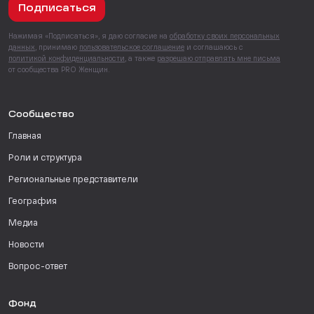
Подписаться
Нажимая «Подписаться», я даю согласие на
обработку своих персональных
данных
, принимаю
пользовательское соглашение
и соглашаюсь с
политикой конфиденциальности
, а также
разрешаю отправлять мне письма
от сообщества PRO Женщин.
Сообщество
Главная
Роли и структура
Региональные представители
География
Медиа
Новости
Вопрос-ответ
Фонд