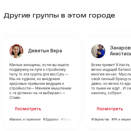
Другие группы в этом городе
Захаров
Девятых Вера
Анастас
Милые женщины, если вы ищете
Всем привет! Я Настя,
поддержку на пути к стройному
вечно ищущий баланс 
телу, то эта группа для васСуть:—
многие из нас. Мысль
Мы не худеем, но внедряем
свой личный бренд с
здоровые привычки ведущие к
давно, но вечно то вд
стройности— Меняем мышление
то лыжи не едут... И с
с «я должна» на «я выбираю».—
наконец, собрал...
Стави...
Посмотреть
Посмотреть
#Баланс и гармония
#Здоровье
#Психология
#Творчество
#PR и марке