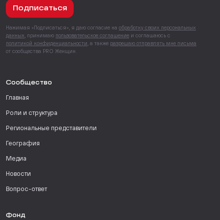
Подписаться
Нажимая «Подписаться», я даю согласие на
обработку своих персональных
данных
, принимаю
пользовательское соглашение
и соглашаюсь с
политикой конфиденциальности
, а также
разрешаю отправлять мне письма
от сообщества PRO Женщин.
Сообщество
Главная
Роли и структура
Региональные представители
География
Медиа
Новости
Вопрос-ответ
Фонд