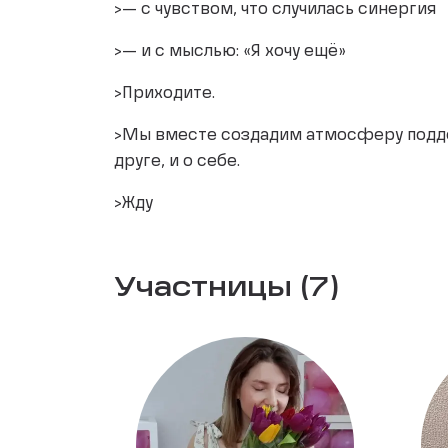
>— с чувством, что случилась синергия
>— и с мыслью: «Я хочу ещё»
>Приходите.
>Мы вместе создадим атмосферу поддер
друге, и о себе.
>Жду
Участницы (7)