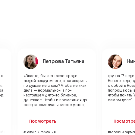
Петрова Татьяна
Ни
 в
>Знаете, бывает такое: вроде
группа "7 неде
людей вокруг много, а поговорить
Нового года, н
я.
по душам не с кем? Чтобы не «как
с собой в Новы
ра
дела — нормально», а по-
попрощаюсь, в
ор:
настоящему, что-то близкое,
чтобы понять "
душевное. Чтобы и посмеяться до
самом деле"
слез, и помолчать вместе уютно,...
Посмотреть
Посмотр
ый бренд
#Баланс и гармония
#Баланс и гармо