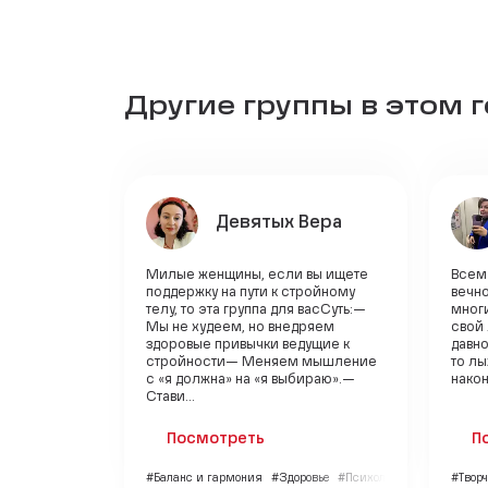
Другие группы в этом 
Девятых Вера
Милые женщины, если вы ищете
Всем 
поддержку на пути к стройному
вечно
телу, то эта группа для васСуть:—
многи
Мы не худеем, но внедряем
свой
здоровые привычки ведущие к
давно
стройности— Меняем мышление
то лы
с «я должна» на «я выбираю».—
након
Стави...
Посмотреть
П
#Баланс и гармония
#Здоровье
#Психология
#Творч