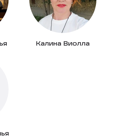
ья
Калина Виолла
лья