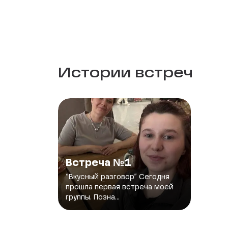
Истории встреч
Встреча №1
“Вкусный разговор” Сегодня
прошла первая встреча моей
группы. Позна...