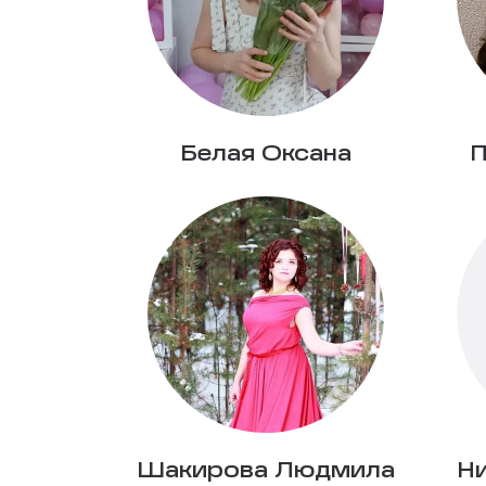
Белая Оксана
П
Шакирова Людмила
Ни