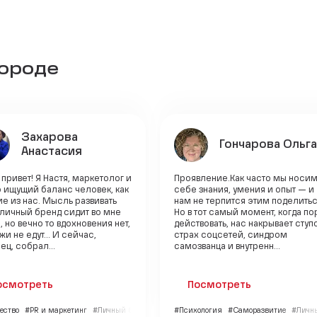
городе
Захарова
Гончарова Ольга
Анастасия
привет! Я Настя, маркетолог и
Проявление.Как часто мы носим
 ищущий баланс человек, как
себе знания, умения и опыт — и
е из нас. Мысль развивать
нам не терпится этим поделитьс
 личный бренд сидит во мне
Но в тот самый момент, когда по
, но вечно то вдохновения нет,
действовать, нас накрывает ступ
жи не едут... И сейчас,
страх соцсетей, синдром
ец, собрал...
самозванца и внутренн...
осмотреть
Посмотреть
ество
#PR и маркетинг
#Личный бренд
#Психология
#Саморазвитие
#Личн