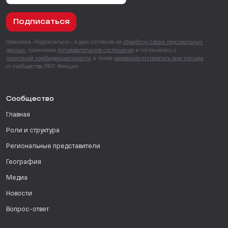
Подписаться
Нажимая «Подписаться», я даю согласие на
обработку своих персональных
данных
, принимаю
пользовательское соглашение
и соглашаюсь с
политикой конфиденциальности
, а также
разрешаю отправлять мне письма
от сообщества PRO Женщин.
Сообщество
Главная
Роли и структура
Региональные представители
География
Медиа
Новости
Вопрос-ответ