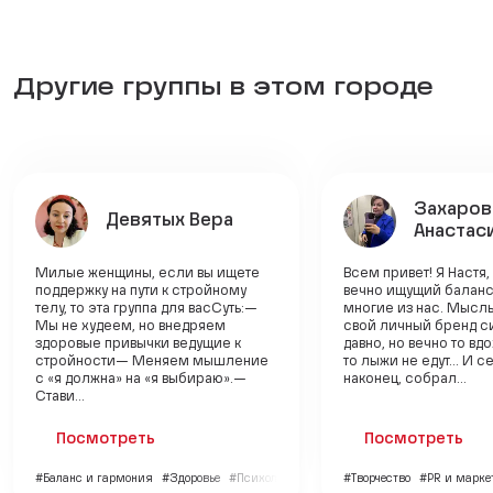
Другие группы в этом городе
Захаров
Девятых Вера
Анастас
Милые женщины, если вы ищете
Всем привет! Я Настя,
поддержку на пути к стройному
вечно ищущий баланс 
телу, то эта группа для васСуть:—
многие из нас. Мысль
Мы не худеем, но внедряем
свой личный бренд с
здоровые привычки ведущие к
давно, но вечно то вд
стройности— Меняем мышление
то лыжи не едут... И с
с «я должна» на «я выбираю».—
наконец, собрал...
Стави...
Посмотреть
Посмотреть
#Баланс и гармония
#Здоровье
#Психология
#Творчество
#PR и марке