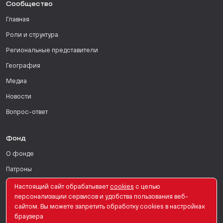
Сообщество
Главная
Роли и структура
Региональные представители
География
Медиа
Новости
Вопрос-ответ
Фонд
О фонде
Патроны
Поддержать
Настоящий сайт обрабатывает
сookies
с целью
персонализации сервисов и удобства пользования веб-
Для СМИ
сайтом. Вы можете запретить обработку сookies в настройках
браузера