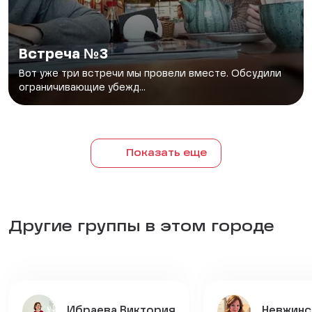
Встреча №3
Вот уже три встречи мы провели вместе. Обсудили
ограничивающие убежд...
Показать еще
Другие группы в этом городе
Ибраева Виктория
Невжинс