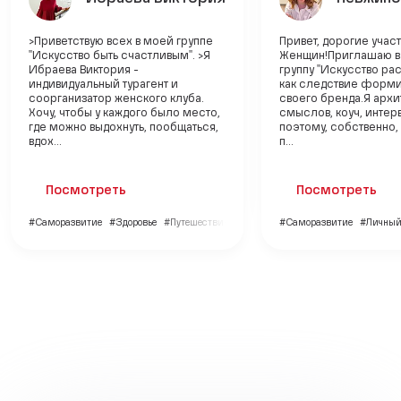
>Приветствую всех в моей группе
Привет, дорогие учас
"Искусство быть счастливым". >Я
Женщин!Приглашаю в
Ибраева Виктория -
группу "Искусство рас
индивидуальный турагент и
как следствие форми
соорганизатор женского клуба.
своего бренда.Я архи
Хочу, чтобы у каждого было место,
смыслов, коуч, интер
где можно выдохнуть, пообщаться,
поэтому, собственно,
вдох...
п...
Посмотреть
Посмотреть
#Саморазвитие
#Здоровье
#Путешествия
#Саморазвитие
#Личный