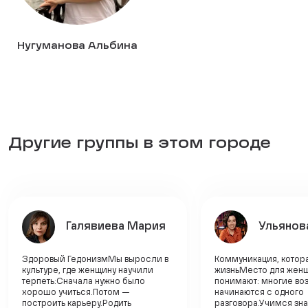
Нугуманова Альбина
Другие группы в этом городе
Галявиева Мария
Ульянов
Здоровый ГедонизмМы выросли в
Коммуникация, котор
культуре, где женщину научили
жизньМесто для женщ
терпеть:Сначала нужно было
понимают: многие во
хорошо учиться.Потом —
начинаются с одного
построить карьеру.Родить
разговора.Учимся зн