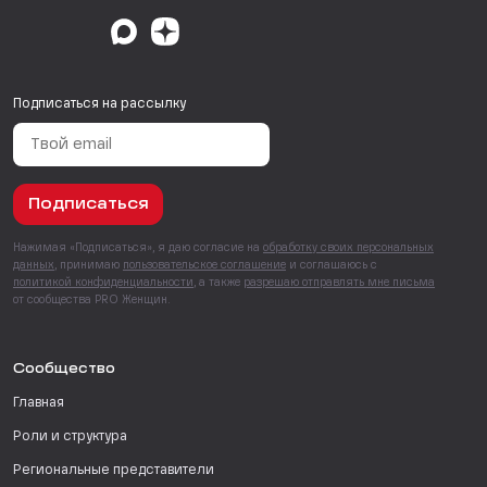
Подписаться на рассылку
Подписаться
Нажимая «Подписаться», я даю согласие на
обработку своих персональных
данных
, принимаю
пользовательское соглашение
и соглашаюсь с
политикой конфиденциальности
, а также
разрешаю отправлять мне письма
от сообщества PRO Женщин.
Сообщество
Главная
Роли и структура
Региональные представители