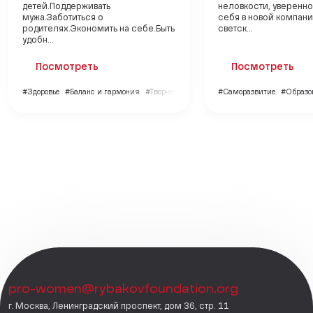
детей.Поддерживать
неловкости, уверенно
мужа.Заботиться о
себя в новой компани
родителях.Экономить на себе.Быть
светск...
удобн...
Посмотреть
Посмотреть
#Здоровье
#Баланс и гармония
#Творчество
#Саморазвитие
#Образо
pro-women@rybakovfoundation.org
г. Москва, Ленинградский проспект, дом 36, стр. 11