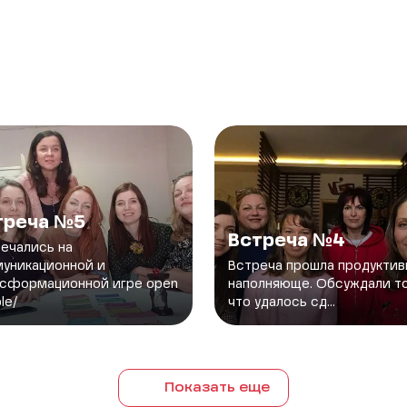
треча №5
Встреча №4
ечались на
уникационной и
Встреча прошла продуктив
нсформационной игре open
наполняюще. Обсуждали то
le/
что удалось сд...
Показать еще