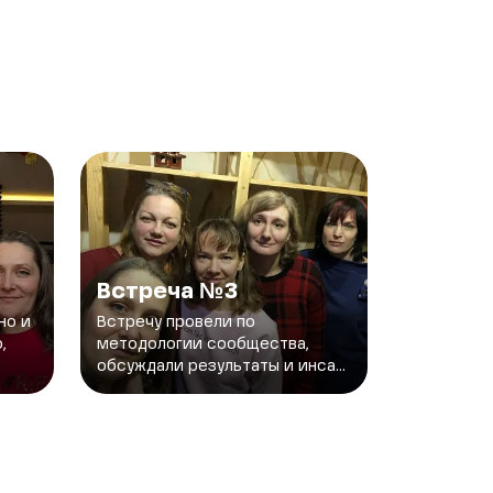
Встреча №3
но и
Встречу провели по
,
методологии сообщества,
обсуждали результаты и инса...