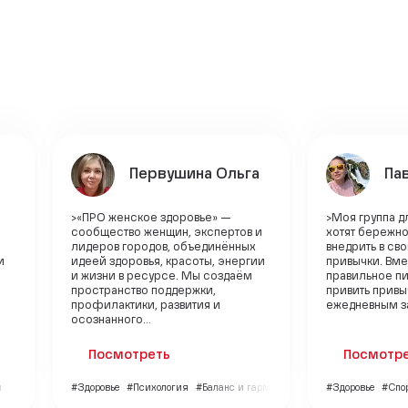
Первушина Ольга
Па
>«ПРО женское здоровье» —
>Моя группа д
сообщество женщин, экспертов и
хотят бережно
лидеров городов, объединённых
внедрить в св
и
идеей здоровья, красоты, энергии
привычки. Вм
и жизни в ресурсе. Мы создаём
правильное п
пространство поддержки,
привить привы
профилактики, развития и
ежедневным за
осознанного...
Посмотреть
Посмотр
и
#Здоровье
#Психология
#Баланс и гармония
#Здоровье
#Спо