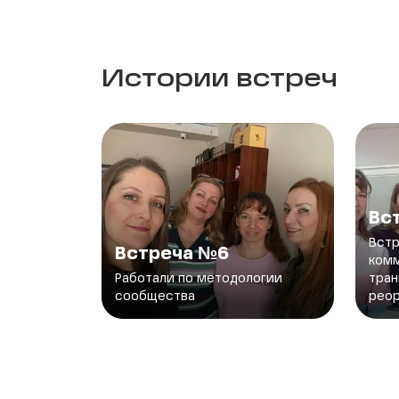
Истории встреч
Вс
Встр
Встреча №6
комм
Работали по методологии
тра
сообщества
peop