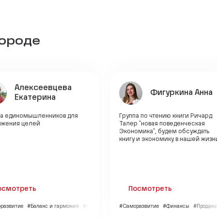
городе
Алексеевцева
Фигуркина Анна
Екатерина
па единомышленников для
Группа по чтению книги Ричард
ижения целей
Талер "новая поведенческая
Экономика", будем обсуждать
книгу и экономику в нашей жизн
осмотреть
Посмотреть
развитие
#Баланс и гармония
#Образование
#Саморазвитие
#Финансы
#Продаж