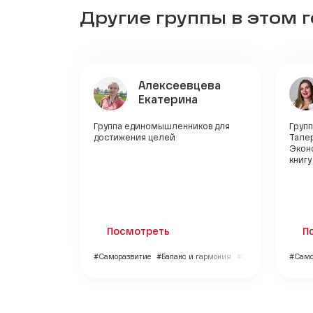
Другие группы в этом 
Алексеевцева
Екатерина
Группа единомышленников для
Групп
достижения целей
Тале
Экон
книгу
Посмотреть
П
#Саморазвитие
#Баланс и гармония
#Образование
#Само