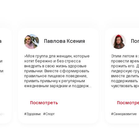
а
Павлова Ксения
По
>Моя группа для женщин, которые
Этим летом я 
 и
хотят бережно и без стресса
провести врем
х
внедрить в свою жизнь здоровые
прожить его. 
ии
привычки. Вместе сформировать
лидерскую гру
правильное пищевое поведение,
вместе делить
привить привычку к регулярным
поддерживать д
ежедневным зарядкам и поддерж...
чувствовать вр
Посмотреть
Посмотр
гармония
#Здоровье
#Спорт
#Саморазвитие