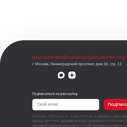
pro-women@rybakovfoundation.org
г. Москва, Ленинградский проспект, дом 36, стр. 11
Подписаться на рассылку
Подпис
Нажимая «Подписаться», я даю согласие на
обработку своих пе
данных
, принимаю
пользовательское соглашение
и соглашаюсь 
политикой конфиденциальности
, а также
разрешаю отправлять 