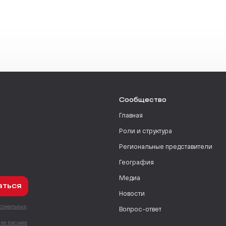
Сообщество
Главная
Роли и структура
Региональные представители
География
Медиа
аться
Новости
рсональных
Вопрос-ответ
с
мне письма