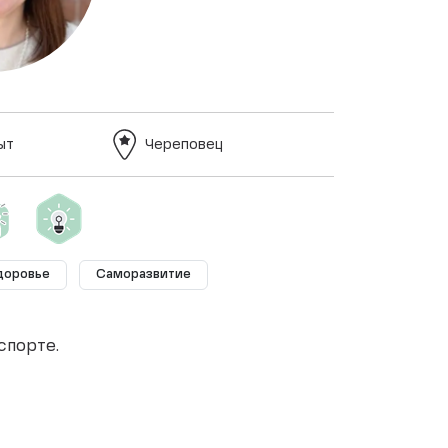
ыт
Череповец
доровье
Саморазвитие
спорте.