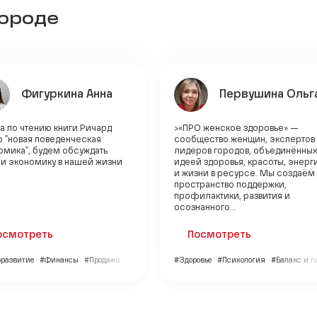
городе
Фигуркина Анна
Первушина Ольг
а по чтению книги Ричард
>«ПРО женское здоровье» —
р "новая поведенческая
сообщество женщин, экспертов
омика", будем обсуждать
лидеров городов, объединённы
 и экономику в нашей жизни
идеей здоровья, красоты, энерг
и жизни в ресурсе. Мы создаём
пространство поддержки,
профилактики, развития и
осознанного...
осмотреть
Посмотреть
развитие
#Финансы
#Продажи
#Здоровье
#Психология
#Баланс и 