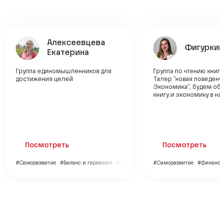
Алексеевцева
Фигурки
Екатерина
Группа единомышленников для
Группа по чтению кни
достижения целей
Талер "новая поведе
Экономика", будем о
книгу и экономику в 
Посмотреть
Посмотреть
#Саморазвитие
#Баланс и гармония
#Образование
#Саморазвитие
#Финан