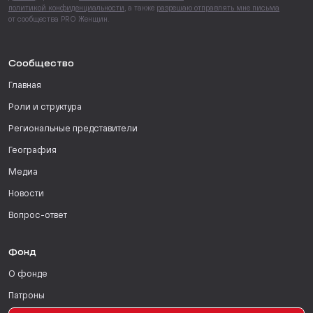
политикой конфиденциальности
, а также
разрешаю отправлять мне письма
от сообщества PRO Женщин.
Сообщество
Главная
Роли и структура
Региональные представители
География
Медиа
Новости
Вопрос-ответ
Фонд
О фонде
Патроны