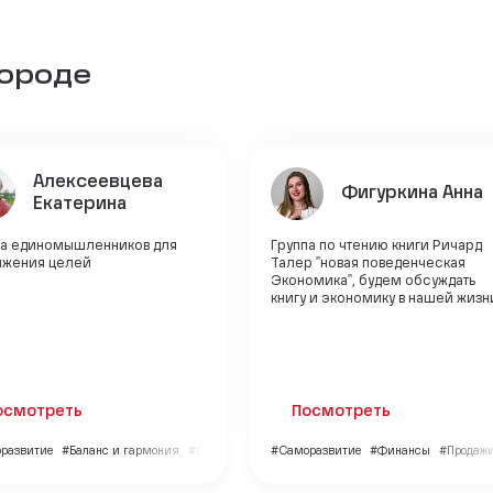
городе
Алексеевцева
Фигуркина Анна
Екатерина
па единомышленников для
Группа по чтению книги Ричард
ижения целей
Талер "новая поведенческая
Экономика", будем обсуждать
книгу и экономику в нашей жизн
осмотреть
Посмотреть
развитие
#Баланс и гармония
#Образование
#Саморазвитие
#Финансы
#Продаж