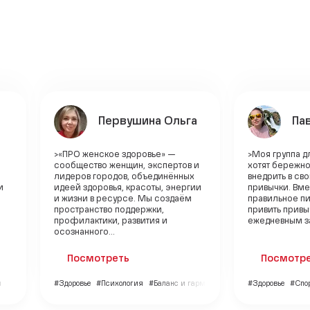
Первушина Ольга
Па
>«ПРО женское здоровье» —
>Моя группа д
сообщество женщин, экспертов и
хотят бережно
лидеров городов, объединённых
внедрить в св
и
идеей здоровья, красоты, энергии
привычки. Вм
и жизни в ресурсе. Мы создаём
правильное п
пространство поддержки,
привить привы
профилактики, развития и
ежедневным за
осознанного...
Посмотреть
Посмотр
и
#Здоровье
#Психология
#Баланс и гармония
#Здоровье
#Спо