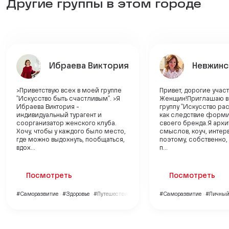
Другие группы в этом городе
Ибраева Виктория
Невжинс
>Приветствую всех в моей группе
Привет, дорогие учас
"Искусство быть счастливым". >Я
Женщин!Приглашаю в
Ибраева Виктория -
группу "Искусство рас
индивидуальный турагент и
как следствие форми
соорганизатор женского клуба.
своего бренда.Я архи
Хочу, чтобы у каждого было место,
смыслов, коуч, интер
где можно выдохнуть, пообщаться,
поэтому, собственно,
вдох...
п...
Посмотреть
Посмотреть
#Саморазвитие
#Здоровье
#Путешествия
#Саморазвитие
#Личный