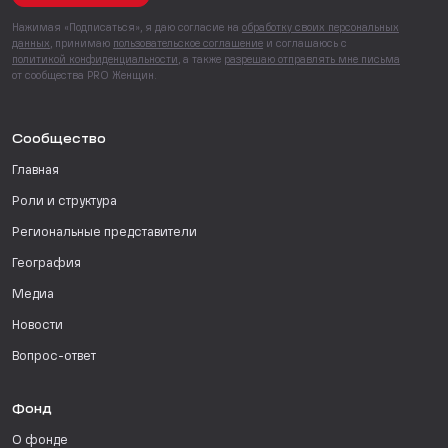
Нажимая «Подписаться», я даю согласие на
обработку своих персональных
данных
, принимаю
пользовательское соглашение
и соглашаюсь с
политикой конфиденциальности
, а также
разрешаю отправлять мне письма
от сообщества PRO Женщин.
Сообщество
Главная
Роли и структура
Региональные представители
География
Медиа
Новости
Вопрос-ответ
Фонд
О фонде