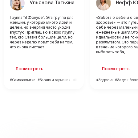
Ульянова Татьяна
Нефф Ю
Группа "В Фокусе". Эта группа для
«Забота о себе и о с
женщин, у которых много идей и
здоровье» — это путе
целей, но энергия часто уходит
себе через маленьки
впустую.Приглашаю в свою группу
ежедневные шаги.Эт
тех, кто:Ставит большие цели, но
идеальности и не гонк
через неделю ловит себя на том,
результатом. Это пер
что снова листает...
в течение которого м
выбирать себя, ...
Посмотреть
Посмотреть
#Саморазвитие
#Баланс и гармония
#Коучинг
#Здоровье
#Запуск бизне