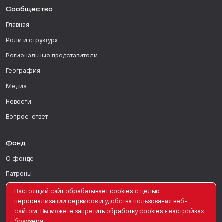
Сообщество
Главная
Роли и структура
Региональные представители
География
Медиа
Новости
Вопрос-ответ
Фонд
О фонде
Патроны
Поддержать
Настоящий сайт обрабатывает
сookies
с целью
персонализации сервисов и удобства пользования веб-
Для СМИ
сайтом. Вы можете запретить обработку сookies в настройках
браузера