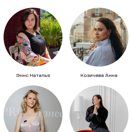
Эннс Наталья
Козичева Анна