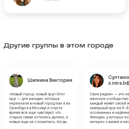
Другие группы в этом городе
Султано
Шапкина Виктория
s.mira.b
«Новый город- новый круг»Этот
Свои рядом» — это н
круг — для женщин, которые
женское сообщество и
переехали в новый город (как я из
каждый живёт своей 
Оренбурга в Москву) и спустя
камерный круг из 5–6
время всё еще чувствуют, что
осознанных и надёжн
старые связи остались далеко, а
Женщин, у которых ес
новые еще не сложились. Когда...
интерес к жизни и жел