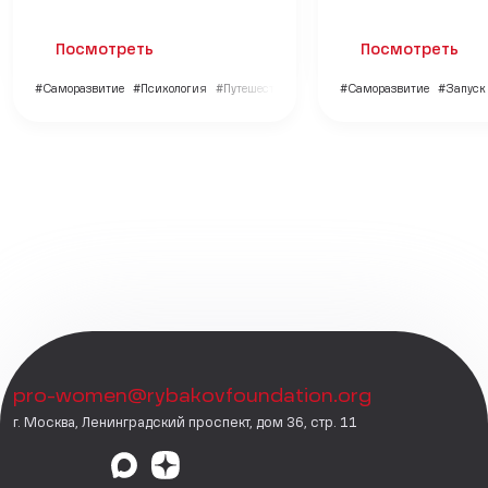
Посмотреть
Посмотреть
#Саморазвитие
#Психология
#Путешествия
#Саморазвитие
#Запуск 
pro-women@rybakovfoundation.org
г. Москва, Ленинградский проспект, дом 36, стр. 11