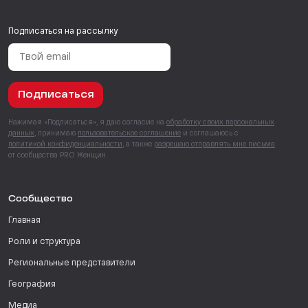
Подписаться на рассылку
Подписаться
Нажимая «Подписаться», я даю согласие на
обработку своих персональных
данных
, принимаю
пользовательское соглашение
и соглашаюсь с
политикой конфиденциальности
, а также
разрешаю отправлять мне письма
от сообщества PRO Женщин.
Сообщество
Главная
Роли и структура
Региональные представители
География
Медиа